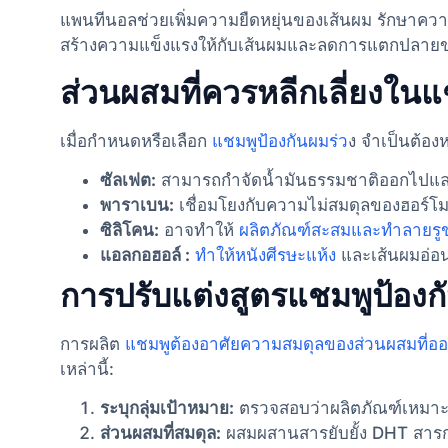
แพนทีนอลช่วยเพิ่มความยืดหยุ่นของเส้นผม รักษาควา
สร้างความแข็งแรงให้กับเส้นผมและลดการแตกปลายข
ส่วนผสมที่ควรหลีกเลี่ยงในแ
เมื่อกําหนดหรือเลือก
แชมพูป้องกันผมร่ว
ง จําเป็นต้อง
ซัลเฟต:
สามารถกำจัดน้ำมันธรรมชาติออกไปและก
พาราเบน:
เชื่อมโยงกับความไม่สมดุลของฮอร์โม
ซิลิโคน:
อาจทำให้
ผลิตภัณฑ์สะสมและทำลายรู
แอลกอฮอล์ :
ทำให้หนังศีรษะแห้ง
และเส้นผมอ่อ
การปรับแต่งสูตรแชมพูป้องก
การผลิต
แชมพูต้องอาศัยความสมดุลของส่วนผสมที่ออก
เหล่านี้:
ระบุกลุ่มเป้าหมาย:
ตรวจสอบว่าผลิตภัณฑ์เหมาะสำ
ส่วนผสมที่สมดุล:
ผสมผสานสารยับยั้ง DHT สารก