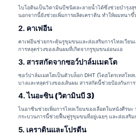
ไบโอตินเป็นวิตามินบีชนิดละลายน้ำได้ซึ่งช่วยบำรุ
นอกจากนี้ยังช่วยเพิ่มการผลิตเคราติน ทำให้ผมหนาขึ้
2.
คาเฟอีน
คาเฟอีนช่วยกระตุ้นรูขุมขนและส่งเสริมการไหลเวียน
การหลุดร่วงของเส้นผมที่เกิดจากรูขุมขนอ่อนแอ
3.
สารสกัดจากซอว์ปาล์มเมตโต
ซอว์ปาล์มเมตโตเป็นตัวบล็อก DHT (ไดฮโดรเทสโทสเต
บางและหลุดร่วงของเส้นผม สารสกัดนี้ช่วยป้องกันการ
4.
ไนอะซิน (วิตามินบี 3)
ไนอาซินช่วยเพิ่มการไหลเวียนของเลือดในหนังศีรษะ 
กระบวนการนี้ช่วยฟื้นฟูรูขุมขนที่อยู่เฉยๆ และส่งเสร
5.
เคราตินและโปรตีน