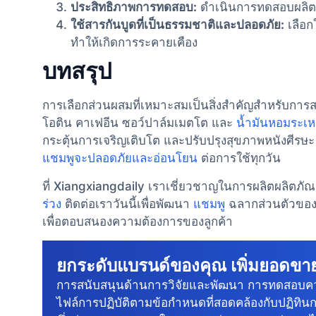
ประสิทธิภาพการทดสอบ:
ดำเนินการทดสอบผลิตภ
ใช้สารกันบูดที่เป็นธรรมชาติและปลอดภัย:
เลือก
ทำให้เกิดการระคายเคือง
บทสรุป
การเลือกส่วนผสมที่เหมาะสมเป็นสิ่งสำคัญสำหรับการ
โอติน คาเฟอีน ซอว์ปาล์มเมตโต และ
น้ำมันหอมระเหย
กระตุ้นการเจริญเติบโต และปรับปรุงสุขภาพหนังศีรษะ กา
แชมพูจะปลอดภัยและอ่อนโยน
ต่อการใช้ทุกวัน
ที่ Xiangxiangdaily เราเชี่ยวชาญในการผลิตผลิตภัณ
ร่วง
ติดต่อเราวันนี้เพื่อพัฒนา
แชมพู
ฉลากส่วนตัวของค
เพื่อตอบสนองความต้องการของลูกค้า
ยกระดับแบรนด์ของคุณ เพิ่มยอดข
การสนับสนุนด้านการวิจัยและพัฒนา การทดสอบค
ไฟล์การปฏิบัติตามข้อกําหนดที่สอดคล้องกับปฏิทิน