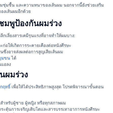
มชุ่มชื้น และความหนาของเส้นผม นอกจากนี้ยังช่วยเสริม
องเส้นผมอีกด้วย
ชมพูป้องกันผมร่วง
หลีกเลี่ยงสารเคมีรุนแรงที่อาจทําให้ผมบาง:
่อให้เกิดการระคายเคืองต่อหนังศีรษะ
นซึ่งอาจส่งผลต่อการสูญเสียเส้นผม
ขุมขน
ได้
นแอลง
ันผมร่วง
ฤทธิ์
เพื่อให้ได้ประสิทธิภาพสูงสุด โปรดพิจารณาขั้นตอน
หรับผู้ชาย ผู้หญิง หรือทุกสภาพผม
ระตุ้นการเจริญเติบโตและสารบรรเทาอาการหนังศีรษะ