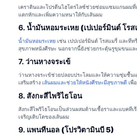
เคราตินและโปรตีนไฮโดรไลซ์ช่วยซ่อมแซมแกนผมที่เส
แตกหักและเพิ่มความหนาให้กับเส้นผม
6.
น้ำมันหอมระเหย (เปเปอร์มินต์ โรสแม
น้ำมันหอมระเหย
เช่น เปปเปอร์มินต์ โรสแมรี่ และทีทร
สุขภาพหนังศีรษะ นอกจากนี้ยังช่วยกระตุ้นรูขุมขนแล
7.
ว่านหางจระเข้
ว่านหางจระเข้ช่วยปลอบประโลมและให้ความชุ่มชื้นแก
เสริมสร้าง
เส้นผมและช่วยให้หนังศีรษะมีสุขภาพดี
เพื่
8.
สังกะสีไพริไธโอน
สังกะสีไพริไธโอนเป็นส่วนผสมต้านเชื้อราและแบคทีเ
เจริญเติบโตของเส้นผม
9.
แพนทีนอล (โปรวิตามินบี 5)