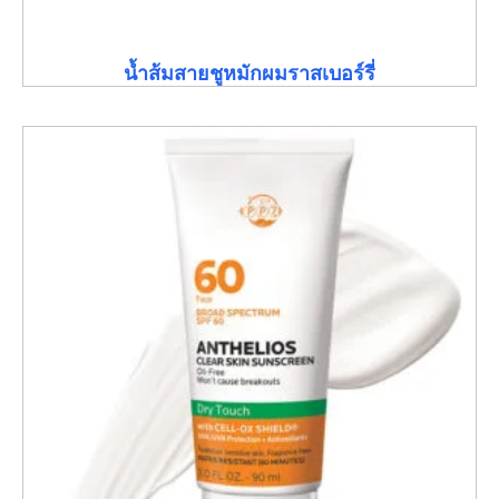
น้ำส้มสายชูหมักผมราสเบอร์รี่