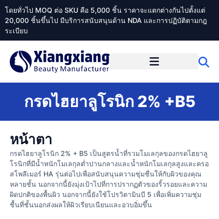
โดยทั่วไป MOQ ต่อ SKU คือ 5,000 ชิ้น ราคาจะแตกต่างกันไปตั้งแต่
20,000 ชิ้นขึ้นไป มีบริการสนับสนุนด้าน NDA และการปฏิบัติตามกฎ
ระเบียบ
เกี่ยวกับ Xiangxiangdaily
กรดไฮยาลูโรนิก 2% +B5
หน้าตา
กรดไฮยาลูโรนิก 2% + B5 เป็นสูตรน้ำที่รวมโมเลกุลของกรดไฮยาลู
โรนิกที่มีน้ำหนักโมเลกุลต่ำปานกลางและน้ำหนักโมเลกุลสูงและครอ
สโพลีเมอร์ HA รุ่นต่อไปเพื่อสนับสนุนความชุ่มชื่นให้กับผิวของคุณ
หลายชั้น นอกจากนี้ยังมุ่งเป้าไปที่การปรากฏตัวของริ้วรอยและความ
ผิดปกติของพื้นผิว นอกจากนี้ยังใช้โปรวิตามินบี 5 เพื่อเพิ่มความชุ่ม
ชื้นที่ชั้นนอกส่งผลให้ผิวเรียบเนียนและอวบอิ่มขึ้น