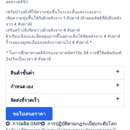
ผลทางคลินิก
เซรั่มบำรุงผิวที่ให้ความชุ่มชื่นในระยะสั้นและระยะยาว
เพิ่มความชุ่มชื้นให้กับผิวหลังจาก 1 สัปดาห์ (ด้วยผลลัพธ์ที่ยั่งยืนหลัง
จาก 4 สัปดาห์)
เสริมสร้างสิ่งกีดขวางผิวหลังจาก 4 สัปดาห์
ผิวเรียบเนียนและยืดหยุ่นมากขึ้นอย่างเห็นได้ชัดหลังจาก 4 สัปดาห์
ริ้วรอยแลดูลดเลือนลงหลังจากผ่านไป 4 สัปดาห์ *
* ในการศึกษาทางคลินิกของอาสาสมัครวิจัย 34 รายที่ใช้ผลิตภัณฑ์
2x/วันเป็นเวลา 4 สัปดาห์
สินค้าขั้นต่ํา
กำหนด เอง
จัดส่งที่รวดเร็ว
ขอใบเสนอราคา
การผลิต GMP
การปฏิบัติตามกฎระเบียบระดับโลก
* บริการที่กําหนดเองมีอยู่เสมอโปรดระบุความต้องการของคุณใน