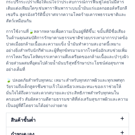
กระปรี้กระเปร่าเพื่อให้แน่ใจว่าประสบการณ์การฟื้นฟูโดยไม่มีสาร
เติมแต่งเทียมใดๆเช่นพาราฟินพาราเบนน้ำมันแร่แอลกอฮอล์หรือกลี
เซอรีน สูตรมังสวิรัตินี้ปราศจากความโหดร้ายเคารพธรรมชาติและ
สัตว์เหมือนกัน
การใช้งานที่🍃หลากหลายเพื่อความเป็นอยู่ที่ดีขึ้น: ขมิ้นที่มีชื่อเสียง
ในด้านคุณสมบัติการรักษาตามธรรมชาติช่วยบรรเทาอาการปวดข้อ
ปวดเมื่อยกล้ามเนื้อและความแข็ง น้ำมันทำความสะอาดนี้เหมาะ
อย่างยิ่งสำหรับนักกีฬาและผู้ที่ทุกข์ทรมานจากโรคข้ออักเสบช่วยเพิ่ม
การไหลเวียนโลหิตบรรเทาความตึงเครียดของกล้ามเนื้อและบำรุงผิว
ด้วยส่วนผสมที่อุดมไปด้วยน้ำมันบริสุทธิ์รักษาประโยชน์ต่อสุขภาพ
อย่างเต็มที่
🍃 ปลอดภัยสำหรับทุกคน: เหมาะสำหรับทุกสภาพผิวและทุกเพศทุก
วัยรวมถึงเด็กสูตรซึมซาบเร็วไม่เหนียวเหนอะหนะของเราช่วยให้
มั่นใจได้ถึงความสะดวกสบายและประสิทธิภาพสำหรับทุกคนใน
ครอบครัว สัมผัสความดีตามธรรมชาติที่ส่งเสริมสุขภาพผิวและความ
เป็นอยู่ที่ดีโดยรวมได้อย่างง่ายดาย
สินค้าขั้นต่ํา
กำหนด เอง