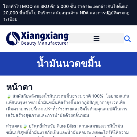
โดยทั่วไป MOQ ต่อ SKU คือ 5,000 ชิ้น ราคาจะแตกต่างกันไปตั้งแต่
20,000 ชิ้นขึ้นไป มีบริการสนับสนุนด้าน NDA และการปฏิบัติตามกฎ
ระเบียบ
เกี่ยวกับ Xiangxiangdaily
น้ำมันนวดขมิ้น
หน้าตา
🍃 สัมผัสกับพลังของน้ำมันนวดขมิ้นธรรมชาติ 100%: โอบกอดแก่น
แท้อันหรูหราของน้ำมันขมิ้นที่สร้างขึ้นจากภูมิปัญญาอายุรเวทเพื่อ
เพิ่มความกระปรี้กระเปร่าทั้งร่างกายและจิตใจด้วยคุณสมบัติในการ
เสริมสร้างสุขภาพและการบำบัดด้วยกลิ่นหอม
ส่วนผสม🍃 บริสุทธิ์สำหรับ Pure Bliss: ส่วนผสมของเรามีน้ำมัน
ขมิ้นบริสุทธิ์น้ำมันงาสกัดเย็นและน้ำมันหอมระเหยตะไคร้ที่ให้ความ