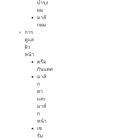
บำรุง
ผม
มาส์
กผม
การ
ดูแล
ผิว
หน้า
ครีม
กันแดด
มาส์
ก
ตา
และ
มาส์
ก
หน้า
เซ
รั่ม