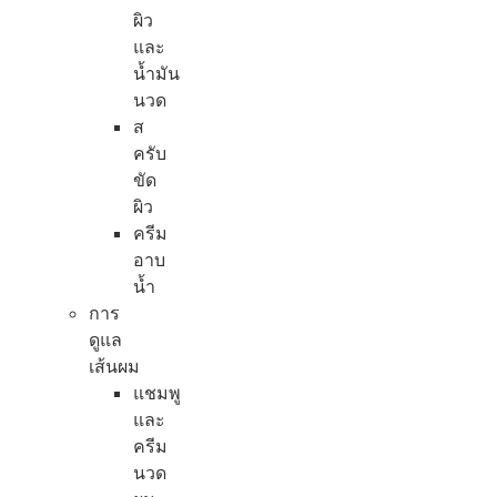
ผิว
และ
น้ำมัน
นวด
ส
ครับ
ขัด
ผิว
ครีม
อาบ
น้ำ
การ
ดูแล
เส้นผม
แชมพู
และ
ครีม
นวด