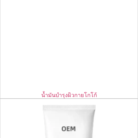
น้ำมันบำรุงผิวกายโกโก้