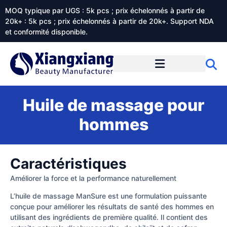
MOQ typique par UGS : 5k pcs ; prix échelonnés à partir de
20k+ : 5k pcs ; prix échelonnés à partir de 20k+. Support NDA
et conformité disponible.
Prestations de service
À propos de Xiangxiangdaily
Huile de massage pour
hommes
Caractéristiques
Améliorer la force et la performance naturellement
L’huile de massage ManSure est une formulation puissante
conçue pour améliorer les résultats de santé des hommes en
utilisant des ingrédients de première qualité. Il contient des