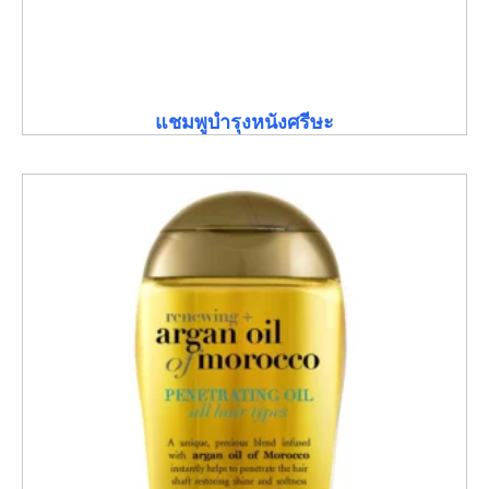
แชมพูบำรุงหนังศรีษะ