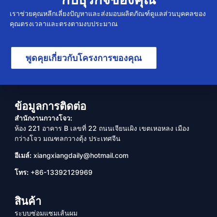
เราช่วยคุณหลีกเลี่ยงปัญหาและส่งมอบผลิตภัณฑ์ดูแลส่วนบุคคลของ
คุณตรงเวลาและตรงตามงบประมาณ
พูดคุยเกี่ยวกับโครงการของคุณ
ข้อมูลการติดต่อ
สำนักงานกวางโจว:
ห้อง 221 อาคาร B เลขที่ 22 ถนนเจียนเผิง เขตเหอหลง เมือง
กว่างโจว มณฑลกวางตุ้ง ประเทศจีน
อีเมล์:
xiangxiangdaily@hotmail.com
โทร:
+86-13392129969
สินค้า
ระบบซ่อมแซมเส้นผม