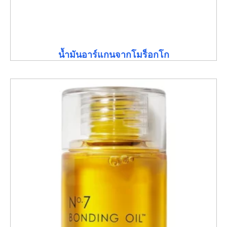
น้ำมันอาร์แกนจากโมร็อกโก