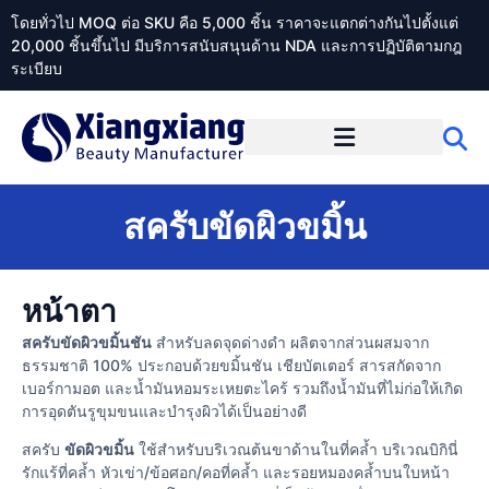
โดยทั่วไป MOQ ต่อ SKU คือ 5,000 ชิ้น ราคาจะแตกต่างกันไปตั้งแต่
20,000 ชิ้นขึ้นไป มีบริการสนับสนุนด้าน NDA และการปฏิบัติตามกฎ
ระเบียบ
เกี่ยวกับ Xiangxiangdaily
สครับขัดผิวขมิ้น
หน้าตา
สครับขัดผิวขมิ้นชัน
สำหรับลดจุดด่างดำ ผลิตจากส่วนผสมจาก
ธรรมชาติ 100% ประกอบด้วยขมิ้นชัน เชียบัตเตอร์ สารสกัดจาก
เบอร์กามอต และน้ำมันหอมระเหยตะไคร้ รวมถึงน้ำมันที่ไม่ก่อให้เกิด
การอุดตันรูขุมขนและบำรุงผิวได้เป็นอย่างดี
สครับ
ขัดผิวขมิ้น
ใช้สำหรับบริเวณต้นขาด้านในที่คล้ำ บริเวณบิกินี่
รักแร้ที่คล้ำ หัวเข่า/ข้อศอก/คอที่คล้ำ และรอยหมองคล้ำบนใบหน้า