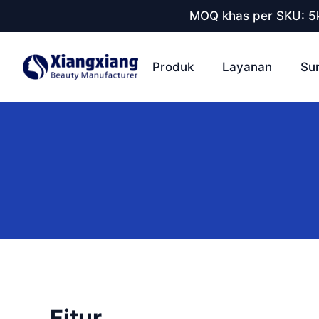
MOQ khas per SKU: 5k
Produk
Layanan
Su
Fitur