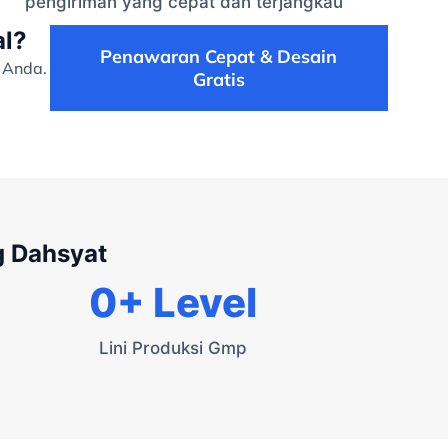
pengiriman yang cepat dan terjangkau
al?
Penawaran Cepat & Desain
 Anda.
Gratis
g Dahsyat
0
+ Level
Lini Produksi Gmp