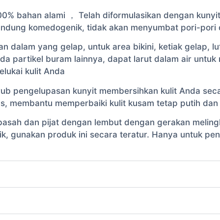
00% bahan alami ， Telah diformulasikan dengan kunyit
andung komedogenik, tidak akan menyumbat pori-pori d
dalam yang gelap, untuk area bikini, ketiak gelap, lut
ada partikel buram lainnya, dapat larut dalam air unt
lukai kulit Anda
ub pengelupasan kunyit membersihkan kulit Anda seca
us, membantu memperbaiki kulit kusam tetap putih dan 
basah dan pijat dengan lembut dengan gerakan melingk
aik, gunakan produk ini secara teratur. Hanya untuk p