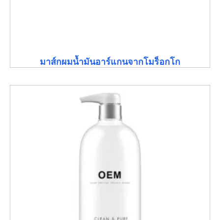
มาส์กผมน้ำมันอาร์แกนจากโมร็อกโก