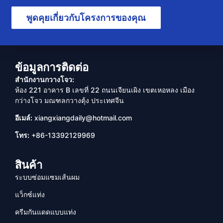
พูดคุยเกี่ยวกับโครงการของคุณ
ข้อมูลการติดต่อ
สำนักงานกวางโจว:
ห้อง 221 อาคาร B เลขที่ 22 ถนนเจียนเผิง เขตเหอหลง เมือง
กว่างโจว มณฑลกวางตุ้ง ประเทศจีน
อีเมล์:
xiangxiangdaily@hotmail.com
โทร:
+86-13392129969
สินค้า
ระบบซ่อมแซมเส้นผม
แว็กซ์แท่ง
ครีมกันแดดแบบแท่ง