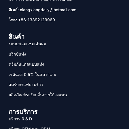
อีเมล์:
xiangxiangdaily@hotmail.com
โทร:
+86-13392129969
สินค้า
ระบบซ่อมแซมเส้นผม
แว็กซ์แท่ง
ครีมกันแดดแบบแท่ง
เรตินอล 0.5% ในสควาเลน
สครับกาแฟมะพร้าว
ผลิตภัณฑ์ระงับกลิ่นกายใต้วงแขน
การบริการ
บริการ R & D
บริการ OEM และ ODM