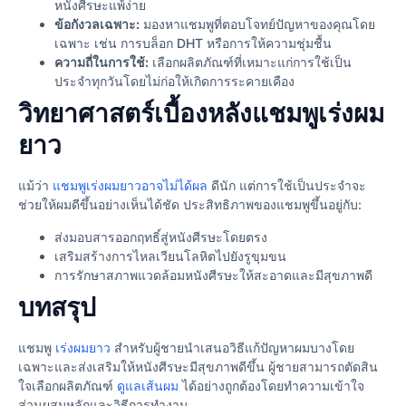
หนังศีรษะแพ้ง่าย
ข้อกังวลเฉพาะ:
มองหาแชมพูที่ตอบโจทย์ปัญหาของคุณโดย
เฉพาะ เช่น การบล็อก DHT หรือการให้ความชุ่มชื้น
ความถี่ในการใช้:
เลือกผลิตภัณฑ์ที่เหมาะแก่การใช้เป็น
ประจำทุกวันโดยไม่ก่อให้เกิดการระคายเคือง
วิทยาศาสตร์เบื้องหลังแชมพูเร่งผม
ยาว
แม้ว่า
แชมพูเร่งผมยาวอาจไม่ได้ผล
ดีนัก แต่การใช้เป็นประจำจะ
ช่วยให้ผมดีขึ้นอย่างเห็นได้ชัด ประสิทธิภาพของแชมพูขึ้นอยู่กับ:
ส่งมอบสารออกฤทธิ์สู่หนังศีรษะโดยตรง
เสริมสร้างการไหลเวียนโลหิตไปยังรูขุมขน
การรักษาสภาพแวดล้อมหนังศีรษะให้สะอาดและมีสุขภาพดี
บทสรุป
แชมพู
เร่งผมยาว
สำหรับผู้ชายนำเสนอวิธีแก้ปัญหาผมบางโดย
เฉพาะและส่งเสริมให้หนังศีรษะมีสุขภาพดีขึ้น ผู้ชายสามารถตัดสิน
ใจเลือกผลิตภัณฑ์
ดูแลเส้นผม
ได้อย่างถูกต้องโดยทำความเข้าใจ
ส่วนผสมหลักและวิธีการทำงาน