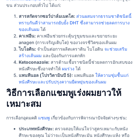
ขน ส่วนประกอบทั่วไป ได้แก่:
สารสกัดจากซอว์ปาล์มเมตโต:
ส่วนผสมจากธรรมชาติชนิดนี้
ทราบกันดีว่าสามารถยับยั้ง DHT ซึ่งสามารถช่วยลดการบาง
ของเส้นผม
ได้
คาเฟอีน:
คาเฟอีนช่วยกระตุ้นรูขุมขนและขยายระยะ
anagen (การเจริญเติบโต) ของวงจรชีวิตของเส้นผม
ไบโอติน:
จำเป็นต่อการผลิตเคราติน ไบโอติน
จะช่วยเสริม
สร้างเส้นผม
และป้องกันการแตกหัก
Ketoconazole:
สารต้านเชื้อราชนิดนี้ช่วยลดการอักเสบของ
หนังศีรษะซึ่งอาจทำให้
ผมร่วง
ได้
แพนทีนอล (โปรวิตามินบี 5):
แพนทีนอล
ให้ความชุ่มชื้นแก่
หนังศีรษะและปรับปรุงความยืดหยุ่นของเส้นผม
วิธีการเลือกแชมพูเร่งผมยาวให้
เหมาะสม
การเลือกอุดมคติ
แชมพู
เกี่ยวข้องกับการพิจารณาปัจจัยต่างๆเช่น:
ประเภทหนังศีรษะ:
ตรวจสอบให้แน่ใจว่าสูตรเหมาะกับหนัง
ศีรษะของคุณ ไม่ว่าจะเป็นหนังศีรษะมัน หนังศีรษะแห้ง หรือ