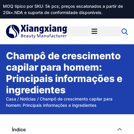
MOQ típico por SKU: 5k pcs; preços escalonados a partir de
20k+.NDA e suporte de conformidade disponíveis.
Sobre o Xiangxiangdaily
Champô de crescimento
capilar para homem:
Principais informações e
ingredientes
Casa
/
Notícias
/
Champô de crescimento capilar para
homem: Principais informações e ingredientes
Índice