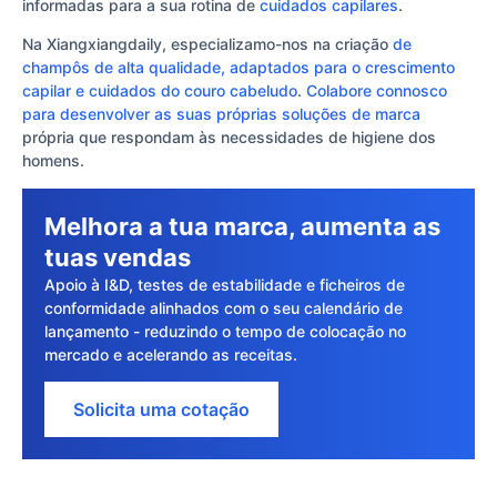
informadas para a sua rotina de
cuidados capilares
.
Na Xiangxiangdaily, especializamo-nos na criação
de
champôs de alta qualidade, adaptados para o crescimento
capilar e cuidados do couro cabeludo
.
Colabore connosco
para desenvolver as suas próprias soluções de marca
própria que respondam às necessidades de higiene dos
homens.
Melhora a tua marca, aumenta as
tuas vendas
Apoio à I&D, testes de estabilidade e ficheiros de
conformidade alinhados com o seu calendário de
lançamento - reduzindo o tempo de colocação no
mercado e acelerando as receitas.
Solicita uma cotação