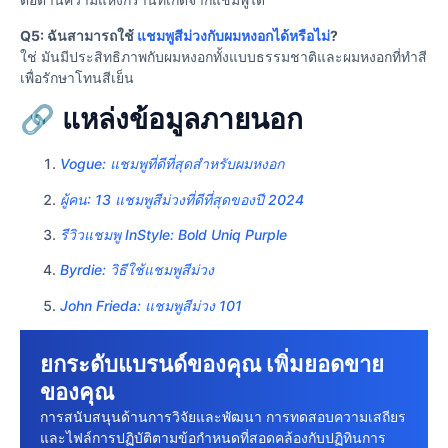
Q5: ฉันสามารถใช้
แชมพูสีม่วงกับผมหงอกได้หรือไม่
?
ใช่ มันมีประสิทธิภาพกับผมหงอกทั้งแบบธรรมชาติและผมหงอกที่ทําสี
เพื่อรักษาโทนสีเย็น
🔗 แหล่งข้อมูลภายนอก
Vogue: แชมพูที่ดีที่สุดสําหรับผมหงอก
ผู้คน: 13 แชมพูสีม่วงที่ดีที่สุดของปี 2024
รีวิวแชมพู InStyle: Bold Uniq Purple
Byrdie: วิธีใช้แชมพูสีม่วง
John Frieda: แชมพูสีม่วง 101
ยกระดับแบรนด์ของคุณ เพิ่มยอดขาย
ของคุณ
การสนับสนุนด้านการวิจัยและพัฒนา การทดสอบความเสถียร
และไฟล์การปฏิบัติตามข้อกําหนดที่สอดคล้องกับปฏิทินการ