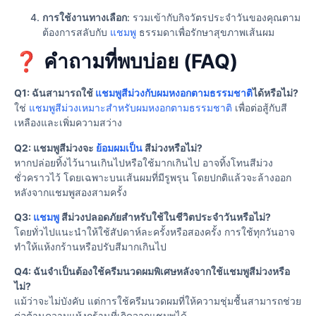
การใช้งานทางเลือก
: รวมเข้ากับกิจวัตรประจําวันของคุณตาม
ต้องการสลับกับ
แชมพู
ธรรมดาเพื่อรักษาสุขภาพเส้นผม
❓ คําถามที่พบบ่อย (FAQ)
Q1: ฉันสามารถใช้
แชมพูสีม่วงกับผมหงอกตามธรรมชาติ
ได้หรือไม่?
ใช่
แชมพูสีม่วงเหมาะสําหรับผมหงอกตามธรรมชาติ
เพื่อต่อสู้กับสี
เหลืองและเพิ่มความสว่าง
Q2: แชมพูสีม่วงจะ
ย้อมผมเป็น
สีม่วงหรือไม่?
หากปล่อยทิ้งไว้นานเกินไปหรือใช้มากเกินไป อาจทิ้งโทนสีม่วง
ชั่วคราวไว้ โดยเฉพาะบนเส้นผมที่มีรูพรุน โดยปกติแล้วจะล้างออก
หลังจากแชมพูสองสามครั้ง
Q3:
แชมพู
สีม่วงปลอดภัยสําหรับใช้ในชีวิตประจําวันหรือไม่?
โดยทั่วไปแนะนําให้ใช้สัปดาห์ละครั้งหรือสองครั้ง การใช้ทุกวันอาจ
ทําให้แห้งกร้านหรือปรับสีมากเกินไป
Q4: ฉันจําเป็นต้องใช้ครีมนวดผมพิเศษหลังจากใช้แชมพูสีม่วงหรือ
ไม่?
แม้ว่าจะไม่บังคับ แต่การใช้ครีมนวดผมที่ให้ความชุ่มชื้นสามารถช่วย
ต่อต้านความแห้งกร้านที่เกิดจากแชมพูได้