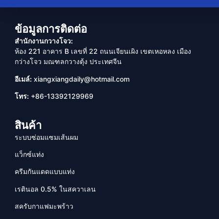
ข้อมูลการติดต่อ
สำนักงานกวางโจว:
ห้อง 221 อาคาร B เลขที่ 22 ถนนเจียนเผิง เขตเหอหลง เมือง
กว่างโจว มณฑลกวางตุ้ง ประเทศจีน
อีเมล์:
xiangxiangdaily@hotmail.com
โทร:
+86-13392129969
สินค้า
ระบบซ่อมแซมเส้นผม
แว็กซ์แท่ง
ครีมกันแดดแบบแท่ง
เรตินอล 0.5% ในสควาเลน
สครับกาแฟมะพร้าว