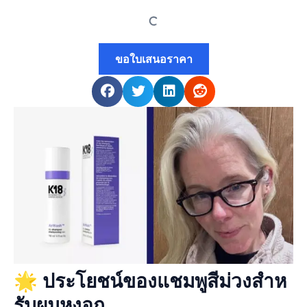
ขอใบเสนอราคา
🌟 ประโยชน์ของแชมพูสีม่วงสําห
รับผมหงอก