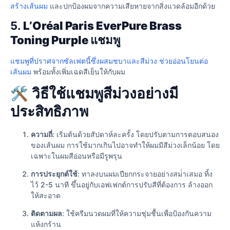
สร้างเส้นผม
และปกป้องผมจากความเสียหายจากสิ่งแวดล้อมอีกด้วย
5.
L’Oréal Paris EverPure Brass
Toning Purple แชมพู
แชมพูที่ปราศจากซัลเฟตนี้ซึ่งผสมชบาและสีม่วง ช่วยอ่อนโยนต่อ
เส้นผม
พร้อมทั้งเพิ่มเฉดสีเย็นให้กับผม
🛠️ วิธีใช้แชมพูสีม่วงอย่างมี
ประสิทธิภาพ
ความถี่
: เริ่มต้นด้วยสัปดาห์ละครั้ง โดยปรับตามการตอบสนอง
ของเส้นผม การใช้มากเกินไปอาจทําให้ผมมีสีม่วงเล็กน้อย โดย
เฉพาะในผมสีอ่อนหรือมีรูพรุน
การประยุกต์ใช้
: ทาลงบนผมเปียกกระจายอย่างสม่ําเสมอ ทิ้ง
ไว้ 2-5 นาที ขึ้นอยู่กับเอฟเฟกต์การปรับสีที่ต้องการ ล้างออก
ให้สะอาด
ติดตามผล
: ใช้ครีมนวดผมที่ให้ความชุ่มชื้นเพื่อป้องกันความ
แห้งกร้าน