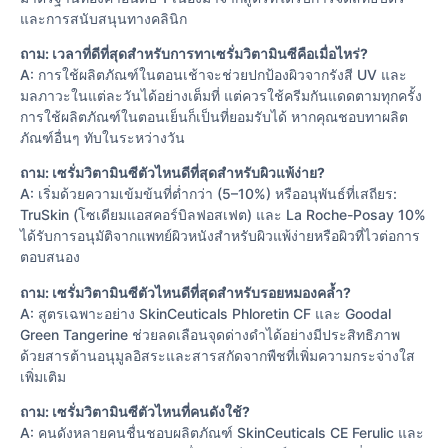
และการสนับสนุนทางคลินิก
ถาม: เวลาที่ดีที่สุดสำหรับการทาเซรั่มวิตามินซีคือเมื่อไหร่?
A: การใช้ผลิตภัณฑ์ในตอนเช้าจะช่วยปกป้องผิวจากรังสี UV และ
มลภาวะในแต่ละวันได้อย่างเต็มที่ แต่ควรใช้ครีมกันแดดตามทุกครั้ง
การใช้ผลิตภัณฑ์ในตอนเย็นก็เป็นที่ยอมรับได้ หากคุณชอบทาผลิต
ภัณฑ์อื่นๆ ทับในระหว่างวัน
ถาม: เซรั่มวิตามินซีตัวไหนดีที่สุดสำหรับผิวแพ้ง่าย?
A: เริ่มด้วยความเข้มข้นที่ต่ำกว่า (5–10%) หรืออนุพันธ์ที่เสถียร:
TruSkin (โซเดียมแอสคอร์บิลฟอสเฟต) และ La Roche-Posay 10%
ได้รับการอนุมัติจากแพทย์ผิวหนังสำหรับผิวแพ้ง่ายหรือผิวที่ไวต่อการ
ตอบสนอง
ถาม: เซรั่มวิตามินซีตัวไหนดีที่สุดสำหรับรอยหมองคล้ำ?
A: สูตรเฉพาะอย่าง SkinCeuticals Phloretin CF และ Goodal
Green Tangerine ช่วยลดเลือนจุดด่างดำได้อย่างมีประสิทธิภาพ
ด้วยสารต้านอนุมูลอิสระและสารสกัดจากพืชที่เพิ่มความกระจ่างใส
เพิ่มเติม
ถาม: เซรั่มวิตามินซีตัวไหนที่คนดังใช้?
A: คนดังหลายคนชื่นชอบผลิตภัณฑ์ SkinCeuticals CE Ferulic และ