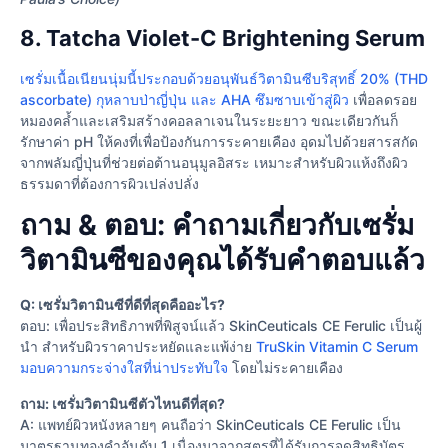
8. Tatcha Violet-C Brightening Serum
เซรั่มเนื้อเนียนนุ่มนี้ประกอบด้วยอนุพันธ์วิตามินซีบริสุทธิ์ 20% (THD
ascorbate) กุหลาบป่าญี่ปุ่น และ AHA ซึมซาบเข้าสู่ผิว
เพื่อลดรอย
หมองคล้ำและเสริมสร้างคอลลาเจนในระยะยาว ขณะเดียวกันก็
รักษาค่า pH ให้คงที่เพื่อป้องกันการระคายเคือง อุดมไปด้วยสารสกัด
จากพลัมญี่ปุ่นที่ช่วยต่อต้านอนุมูลอิสระ เหมาะสำหรับผิวแห้งถึงผิว
ธรรมดาที่ต้องการผิวเปล่งปลั่ง
ถาม & ตอบ: คำถามเกี่ยวกับเซรั่ม
วิตามินซีของคุณได้รับคำตอบแล้ว
Q: เซรั่มวิตามินซีที่ดีที่สุดคืออะไร?
ตอบ: เพื่อประสิทธิภาพที่พิสูจน์แล้ว SkinCeuticals CE Ferulic เป็นผู้
นํา สําหรับผิวราคาประหยัดและแพ้ง่าย
TruSkin Vitamin C Serum
มอบความกระจ่างใสที่น่าประทับใจ
โดยไม่ระคายเคือง
ถาม: เซรั่มวิตามินซีตัวไหนดีที่สุด?
A: แพทย์ผิวหนังหลายๆ คนถือว่า SkinCeuticals CE Ferulic เป็น
มาตรฐานทองคำอันดับ 1 เนื่องมาจากสูตรที่ได้รับการจดสิทธิบัตร