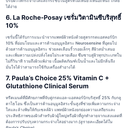
ปรับผิวให้กระจ่างใสและกระชับในสูตรที่ไม่เหนียวเหนอะหนะ เกลี่ย
ได้ง่าย
6. La Roche-Posay เซรั่มวิตามินซีบริสุทธิ์
10%
เซรั่มนี้ได้รับการแนะนำจากแพทย์ผิวหนังด้วยสูตรกรดแอสคอร์บิก
10% ที่อ่อนโยนและสารต้านอนุมูลอิสระ Neurosensine ที่อุดมไป
ด้วยสารต้านอนุมูลอิสระ ช่วยลดเลือนริ้วรอยเล็กๆ สีผิวสม่ำเสมอ
และเพิ่มความเปล่งปลั่งโดยไม่ระคายเคือง ซึมซาบสู่ผิวทุกประเภทใน
ไม่กี่วินาที รวมถึงผิวแพ้ง่าย เนื้อผลิตภัณฑ์เป็นน้ำและไม่มีกลิ่นจึง
มั่นใจได้ว่าสามารถใช้กับเครื่องสำอางได้
7. Paula’s Choice 25% Vitamin C +
Glutathione Clinical Serum
ทรีตเมนต์ที่มีศักยภาพที่จับคู่กรดแอล-แอสคอร์บิกบริสุทธิ์ 25% กับกลู
ตาไธโอน ซึ่งเป็นสารต้านอนุมูลอิสระขั้นสูงที่ช่วยเพิ่มความกระจ่าง
ใสและล้างพิษ
ให้กับเซลล์ผิว แพทย์ผิวหนังยกย่องความเสถียรและ
ประสิทธิภาพของผิวสําหรับผิวผู้ใหญ่หรือผิวที่ถูกทําลายจากแสงแดดที่
ต้องการปรับปรุงความกระจ่างใสอย่างมาก
(ดูรายละเอียดได้ใน
Paula’s Choice)