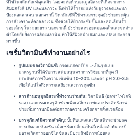
ที่ใช้ในผลิตภัณฑ์ดูแลผิว โดยจะต่อต้านอนุมูลอิสระที่เกิดจากการ
สัมผัสรังสี UV และมลภาวะ จึงทำให้ริ้วรอยแห่งวัยดูจางลงและปก
ป้องคอลลาเจน นอกจากนี้ วิตามินซีที่ใช้ทาเฉพาะจุดยังช่วยกระตุ้น
การสังเคราะห์คอลลาเจน ซึ่งช่วยให้ผิวกระชับขึ้นและลดเลือนริ้ว
รอยเล็กๆ ในระยะยาว นอกจากนี้ ยังช่วยลดรอยหมองคล้ำและจุดด่าง
ดำโดยยับยั้งการผลิตเมลานิน ทำให้สีผิวสม่ำเสมอและเปล่งประกาย
มากขึ้น
เซรั่มวิตามินซีทำงานอย่างไร
รูปแบบของวิตามินซี:
กรดแอสคอร์บิก L-เป็นรูปแบบ
มาตรฐานที่ได้รับการสนับสนุนจากการวิจัยมากที่สุด มี
ประสิทธิภาพในความเข้มข้น 10–20% และค่า pH 2.0–3.5
เพื่อให้แน่ใจถึงความเสถียรและการดูดซึม
สารต้านอนุมูลอิสระที่ทำงานร่วมกัน:
วิตามินอี (อัลฟาโทโคฟี
รอล) และกรดเฟอรูลิกช่วยเพิ่มเสถียรภาพและประสิทธิภาพ
ช่วยเพิ่มการปกป้องต่อสารก่อความเครียดจากสิ่งแวดล้อม
บรรจุภัณฑ์มีความสำคัญ:
ปั๊มทึบแสงและปิดสนิทจะช่วยลด
การเกิดออกซิเดชัน เมื่อเซรั่มเปลี่ยนเป็นสีเหลืองอำพัน เซรั่
มอาจเกิดการออกซิไดซ์และมีประสิทธิภาพน้อยลง