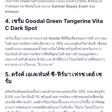
ในการทำให้จุดด่างดำบนผิวบอบบางและเป็นสิวง่ายขึ้น ซึ่งขณะนี้
กำลังลดราคาพิเศษในช่วงงาน Summer Beauty Event ของ
Amazon
4. เซรั่ม Goodal Green Tangerine Vita
C Dark Spot
เซรั่มเนื้อบางเบาจากแบรนด์ Goodal ที่มีชื่อเสียงของเกาหลี ประกอบ
ไปด้วยสารสกัดจากส้มเขียวหวาน 70% และอนุพันธ์วิตามินซี เพื่อลด
รอยสิวและรอยหมองคล้ำอย่างเห็นได้ชัด พร้อมทั้งช่วยเสริมเกราะ
ป้องกันผิวด้วยสารสกัดจากพืชที่อุดมไปด้วยสารต้านอนุมูลอิสระ
เหมาะสำหรับผิวผสม ผิวมัน และผิวที่มีแนวโน้มเกิดสิวง่ายที่ต้องการ
ความกระจ่างใสแบบ “ผิวกระจก”
5. ดรังค์ เอเลเฟ่นท์ ซี-ฟิร์มา เฟรช เดย์ เซ
รั่ม
ผลิตภัณฑ์ยอดนิยมนี้ประกอบด้วยกรดแอสคอร์บิก 15% กรดเฟอรูลิก
0.5% และวิตามินอี 1% พร้อมด้วยสารสกัดจากฟักทองหมักเพื่อขจัด
เซลล์ผิวที่ตายแล้ว เผยผิวเรียบเนียนขึ้นและกระจ่างใสขึ้น C-Firma
ผ่านการทดสอบจากแพทย์ผิวหนังและไม่มีกลิ่น ให้ประโยชน์ในการ