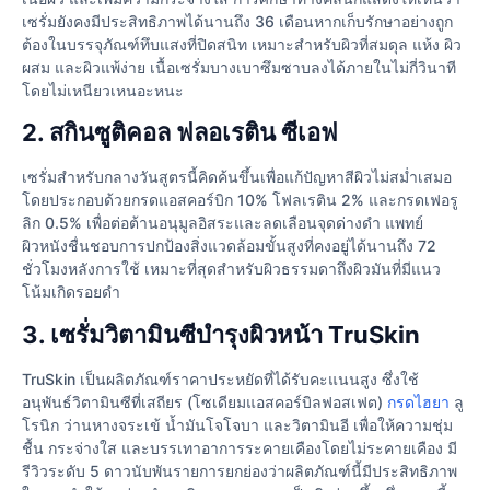
เซรั่มยังคงมีประสิทธิภาพได้นานถึง 36 เดือนหากเก็บรักษาอย่างถูก
ต้องในบรรจุภัณฑ์ทึบแสงที่ปิดสนิท เหมาะสำหรับผิวที่สมดุล แห้ง ผิว
ผสม และผิวแพ้ง่าย เนื้อเซรั่มบางเบาซึมซาบลงได้ภายในไม่กี่วินาที
โดยไม่เหนียวเหนอะหนะ
2. สกินซูติคอล ฟลอเรติน ซีเอฟ
เซรั่มสำหรับกลางวันสูตรนี้คิดค้นขึ้นเพื่อแก้ปัญหาสีผิวไม่สม่ำเสมอ
โดยประกอบด้วยกรดแอสคอร์บิก 10% โฟลเรติน 2% และกรดเฟอรู
ลิก 0.5% เพื่อต่อต้านอนุมูลอิสระและลดเลือนจุดด่างดำ แพทย์
ผิวหนังชื่นชอบการปกป้องสิ่งแวดล้อมขั้นสูงที่คงอยู่ได้นานถึง 72
ชั่วโมงหลังการใช้ เหมาะที่สุดสำหรับผิวธรรมดาถึงผิวมันที่มีแนว
โน้มเกิดรอยดำ
3. เซรั่มวิตามินซีบำรุงผิวหน้า TruSkin
TruSkin เป็นผลิตภัณฑ์ราคาประหยัดที่ได้รับคะแนนสูง ซึ่งใช้
อนุพันธ์วิตามินซีที่เสถียร (โซเดียมแอสคอร์บิลฟอสเฟต)
กรดไฮยา
ลู
โรนิก ว่านหางจระเข้ น้ำมันโจโจบา และวิตามินอี เพื่อให้ความชุ่ม
ชื้น กระจ่างใส และบรรเทาอาการระคายเคืองโดยไม่ระคายเคือง มี
รีวิวระดับ 5 ดาวนับพันรายการยกย่องว่าผลิตภัณฑ์นี้มีประสิทธิภาพ