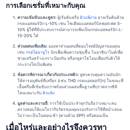
การเลือกเซรั่มที่เหมาะกับคุณ
ความเข้มข้นและสูตร:
ผู้เริ่มต้นหรือ
ผิวแพ้ง่าย
อาจเริ่มต้นด้วย
กรดแอสคอร์บิก L-10% เช่น โซเดียมแอสคอร์บิลฟอสเฟต 5-
10% ผู้ใช้ที่มีประสบการณ์สามารถเพิ่มเป็นกรดแอสคอร์บิก L-
15-20% ได้
ส่วนผสมเพิ่มเติม:
มองหาส่วนผสมที่ตอบโจทย์ปัญหาของคุณ
เช่น
กรดไฮยาลูโร
นิกเพื่อเพิ่มความชุ่มชื้น ไนอาซินาไมด์เพื่อ
ช่วยเสริมสร้างเกราะป้องกัน หรือกลูตาไธโอนเพื่อปรับผิวให้
กระจ่างใสเป็นพิเศษ
ข้อควรพิจารณาเกี่ยวกับประเภทผิว:
สูตรควบคุมความมันมัก
ใช้สารอนุพันธ์ที่เสถียร (เช่น THD กรดแอสคอร์บิก) ในขณะที่
เนื้อครีมที่เข้มข้นกว่าพร้อมส่วนผสมพื้นฐานที่ปราศจากซิลิ
โคนเหมาะกับ
ผิวแห้ง
มูลค่าและความถี่:
การใช้เป็นประจำทุกวันถือว่าเหมาะสม
ตรวจสอบให้แน่ใจว่ากิจวัตรของคุณรองรับการใช้ที่สม่ำเสมอ
ไม่ว่าจะเป็นในตอนเช้า (ตามด้วย SPF) หรือตอนเย็น
เมื่อไหร่และอย่างไรจึงควรทา