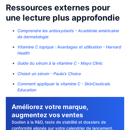
Ressources externes pour
une lecture plus approfondie
Comprendre les antioxydants - Académie américaine
de dermatologie
Vitamine C topique : Avantages et utilisation - Harvard
Health
Guide du sérum à la vitamine C - Mayo Clinic
Choisir un sérum - Paula’s Choice
Comment appliquer la vitamine C - SkinCeuticals
Education
Améliorez votre marque,
augmentez vos ventes
Soutien à la R&D, tests de stabilité et dossiers de
conformité alignés sur votre calendrier de lancement,