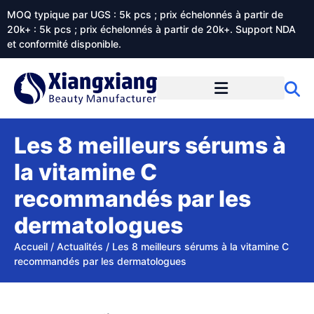
MOQ typique par UGS : 5k pcs ; prix échelonnés à partir de
20k+ : 5k pcs ; prix échelonnés à partir de 20k+. Support NDA
et conformité disponible.
Prestations de service
À propos de Xiangxiangdaily
Les 8 meilleurs sérums à
la vitamine C
recommandés par les
dermatologues
Accueil
/
Actualités
/
Les 8 meilleurs sérums à la vitamine C
recommandés par les dermatologues