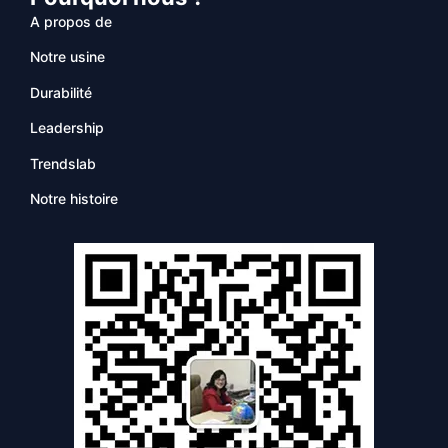
A propos de
Notre usine
Durabilité
Leadership
Trendslab
Notre histoire