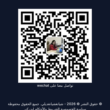
تواصل معنا على wechat
© حقوق النشر © 2026 - شيانغشيانغديلي. جميع الحقوق محفوظة
سياسة الخصوصية
الشروط والأحكام
ليدركير