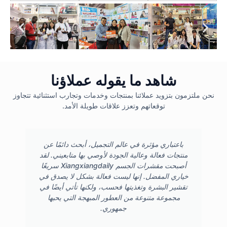
شاهد ما يقوله عملاؤنا
نحن ملتزمون بتزويد عملائنا بمنتجات وخدمات وتجارب استثنائية تتجاوز
توقعاتهم وتعزز علاقات طويلة الأمد.
باعتباري مؤثرة في عالم التجميل، أبحث دائمًا عن
منتجات فعالة وعالية الجودة لأوصي بها متابعيني. لقد
أصبحت مقشرات الجسم Xiangxiangdaily سريعًا
خياري المفضل. إنها ليست فعالة بشكل لا يصدق في
تقشير البشرة وتغذيتها فحسب، ولكنها تأتي أيضًا في
مجموعة متنوعة من العطور المبهجة التي يحبها
جمهوري.