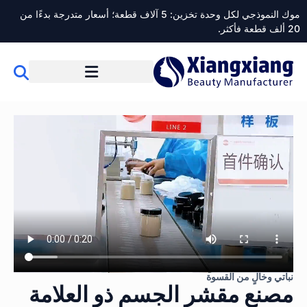
موك النموذجي لكل وحدة تخزين: 5 آلاف قطعة؛ أسعار متدرجة بدءًا من
20 ألف قطعة فأكثر.
نباتي وخالٍ من القسوة
مصنع مقشر الجسم ذو العلامة