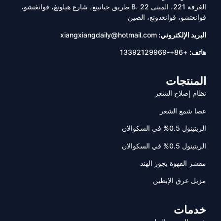
الغرفة 221، المبنى B، 22 طريق جيانبنغ، شارع هيلونغ، قوانغتشو،
قوانغتشو، قوانغدونغ، الصين
البريد الإلكتروني:
xiangxiangdaily@hotmail.com
هاتف:
+86+-13392129969
المنتجات
نظام إصلاح الشعر
عصا شمع الشعر
الريتينول 0.5% في السكوالان
الريتينول 0.5% في السكوالان
مقشر القهوة بجوز الهند
مزيل عرق الإبطين
خدمات