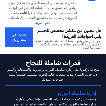
يضمن تقديم مقشر الجسم الخاص بك بشكل جميل
وآمن. ثم ننسق بعد ذلك عملية التسليم في الوقت
المناسب، مما يوفر منتجاً نهائياً جاهزاً لتلبية متطلبات
السوق. تم تصميم خدمة تصنيع المعدات الأصلية لدينا
لتكون مرنة.
هل تبحثين عن مقشر مخصص للجسم
تحدث عن
يلبي احتياجاتك الفريدة؟
مشاريعك
نحن ملتزمون بتزويد عملائنا بخدمات تصنيع
مقشر
الجسم
عالية الجودة والفعالة من حيث التكلفة،
اتصل بنا اليوم!
قدرات شاملة للنجاح
يتيح لنا تركيزنا على إدارة سلسلة التوريد والمرونة والاستجابة والتميز
في خدمة العملاء تقديم منتجات عالية الجودة مصممة خصيصاً لتلبية
احتياجات عملائنا.
إدارة سلسلة التوريد
وبصفتنا شركة مصنعة لمقشرات الجسم، فإننا نعطي الأولوية
لإدارة سلسلة التوريد بكفاءة لضمان سلاسة عملية الإنتاج. ومن