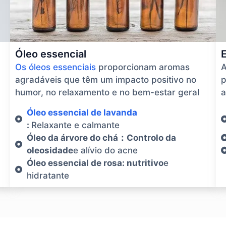
Óleo essencial
Os óleos essenciais
proporcionam aromas
A
agradáveis que têm um impacto positivo no
p
humor, no relaxamento e no bem-estar geral
a
Óleo essencial de lavanda
:
Relaxante e calmante
Óleo da árvore do chá：Controlo da
oleosidade
e alívio do acne
Óleo essencial de rosa: nutritivo
e
hidratante