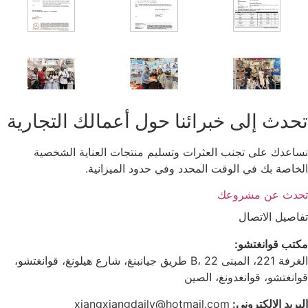
تحدث إلى خبرائنا حول أعمالك التجارية
نساعدك على تجنب العثرات وتسليم منتجات العناية الشخصية
الخاصة بك في الوقت المحدد وفي حدود الميزانية.
تحدث عن مشروعك
تفاصيل الاتصال
مكتب قوانغتشو:
الغرفة 221، المبنى B، 22 طريق جيانبنغ، شارع هيلونغ، قوانغتشو،
قوانغتشو، قوانغدونغ، الصين
البريد الإلكتروني:
xiangxiangdaily@hotmail.com