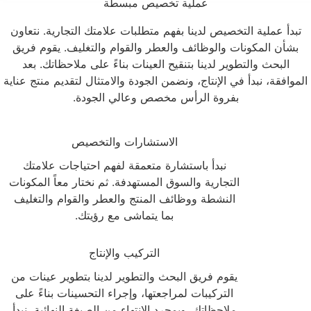
عملية تخصيص مبسطة
تبدأ عملية التخصيص لدينا بفهم متطلبات علامتك التجارية. نتعاون
بشأن المكونات والوظائف والعطر والقوام والتغليف. يقوم فريق
البحث والتطوير لدينا بتنقيح العينات بناءً على ملاحظاتك. بعد
الموافقة، نبدأ في الإنتاج، ونضمن الجودة والامتثال لتقديم منتج عناية
بفروة الرأس مخصص وعالي الجودة.
1
الاستشارات والتخصيص
نبدأ باستشارة متعمقة لفهم احتياجات علامتك
التجارية والسوق المستهدفة. ثم نختار معاً المكونات
النشطة ووظائف المنتج والعطر والقوام والتغليف
بما يتماشى مع رؤيتك.
2
التركيب والإنتاج
يقوم فريق البحث والتطوير لدينا بتطوير عينات من
التركيبات لمراجعتها، وإجراء التحسينات بناءً على
ملاحظاتك. وبمجرد الانتهاء من الصيغة النهائية، نبدأ