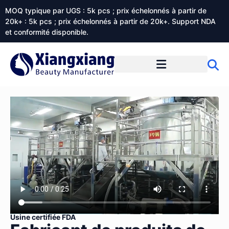
MOQ typique par UGS : 5k pcs ; prix échelonnés à partir de
20k+ : 5k pcs ; prix échelonnés à partir de 20k+. Support NDA
et conformité disponible.
Prestations de service
À propos de Xiangxiangdaily
Usine certifiée FDA