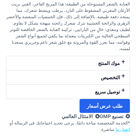
العناية بالشعر المستوحاة من الطبيعة: هذا المزيج الفاخر، الغني بزيت
الأرغان المغربي المضغوط على البارد، يرطب وينشط شعرك، مما
يمنحه دفعة طبيعية. بالإضافة إلى ذلك، فإن الحمضيات المنعشة والأخضر
الزهري والرائحة الخشبية تترك شعرك رائحته مبهجة بشكل لا يقاوم.
لطيف ومغذي: خالٍ من البارابين، تركيبة العناية بالشعر الخافضة للتوتر
السطحي الخالية من الكبريتات معتدلة بما يكفي لجميع أنواع الشعر
وقوامه، مما يعزز القوة والمرونة مع خلق شعر ناعم وحريري يسعدنا
لمسه.
موك المنتج
التخصيص
توصيل سريع
طلب عرض أسعار
تصنيع GMP
الامتثال العالمي
*الخدمة المخصصة متاحة دائمًا، يرجى تحديد احتياجاتك في الرسالة أو
اتصل بنا
مباشرة.