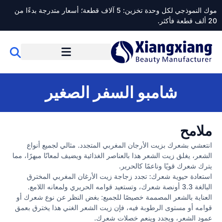
موك النموذجي لكل وحدة تخزين: 5 آلاف قطعة؛ أسعار متدرجة بدءًا من
20 ألف قطعة فأكثر.
شامبو السفر الصغير
ملامح
انتعشي بشعرك بزيت الأرجان المغربي المتجدد. مثالي لجميع أنواع
الشعر، يغلق زيت الشعر هذا بالعناصر الغذائية ويضيف لمعانًا مبهرًا، مما
يترك شعرك قويًا وناعمًا كالحرير.
استعادة حيوية شعرك: تجدد زجاجة زيت الأرغان المغربي المخترق
البالغة 3.3 أونصة شعرك، وتستعيد قوامه الحريري ولمعانه اللامع.
العناية بالشعر المصممة خصيصًا للجميع: بغض النظر عن نوع شعرك أو
قوامه أو مستوى الرطوبة فيه، فإن زيت الشعر الغني هذا يخترق بعمق
عمود الشعر، ويجدد وينعم خصلات شعرك.