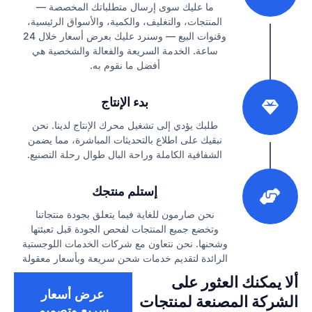
ما عليك سوى إرسال متطلباتك المخصصة —
المنتجات، والتغليف، والكمية، والأسواق الرئيسية،
وقنوات البيع — وسنرد عليك بعرض أسعار خلال 24
ساعة. الخدمة السريعة والفعالة والشخصية هي
أفضل ما نقوم به.
2
بدء الإنتاج
طلبك يؤدي إلى تشغيل محرك الإنتاج لدينا. نحن
نبقيك على اطلاع بالتحديثات المباشرة، مما يضمن
الشفافية الكاملة وراحة البال طوال رحلة التصنيع.
3
إستلم منتجك
نحن صارمون للغاية فيما يتعلق بجودة منتجاتنا
وتخضع جميع المنتجات لفحص الجودة قبل تعبئتها
وشحنها. نحن نتعاون مع شركات الخدمات اللوجستية
الرائدة لتقديم خدمات شحن سريعة وبأسعار معقولة
ألا يمكنك العثور على
عرض أسعار
الشركة المصنعة لمنتجات
سريع وتصميم