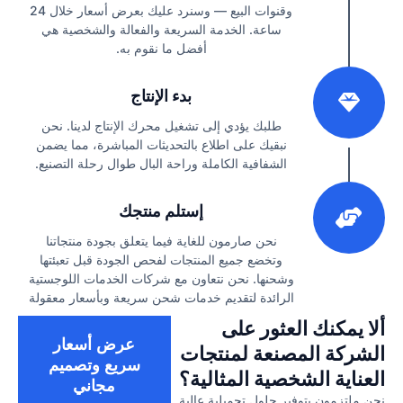
وقنوات البيع — وسنرد عليك بعرض أسعار خلال 24
ساعة. الخدمة السريعة والفعالة والشخصية هي
أفضل ما نقوم به.
2
بدء الإنتاج
طلبك يؤدي إلى تشغيل محرك الإنتاج لدينا. نحن
نبقيك على اطلاع بالتحديثات المباشرة، مما يضمن
الشفافية الكاملة وراحة البال طوال رحلة التصنيع.
3
إستلم منتجك
نحن صارمون للغاية فيما يتعلق بجودة منتجاتنا
وتخضع جميع المنتجات لفحص الجودة قبل تعبئتها
وشحنها. نحن نتعاون مع شركات الخدمات اللوجستية
الرائدة لتقديم خدمات شحن سريعة وبأسعار معقولة
ألا يمكنك العثور على
عرض أسعار
الشركة المصنعة لمنتجات
سريع وتصميم
العناية الشخصية المثالية؟
مجاني
نحن ملتزمون بتوفير حلول تجميلية عالية