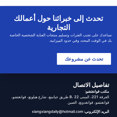
تحدث إلى خبرائنا حول أعمالك
التجارية
نساعدك على تجنب العثرات وتسليم منتجات العناية الشخصية الخاصة
بك في الوقت المحدد وفي حدود الميزانية.
تحدث عن مشروعك
تفاصيل الاتصال
مكتب قوانغتشو:
الغرفة 221، المبنى B، 22 طريق جيانبنغ، شارع هيلونغ، قوانغتشو،
قوانغتشو، قوانغدونغ، الصين
البريد الإلكتروني:
xiangxiangdaily@hotmail.com