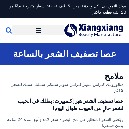
موك النموذجي لكل وحدة تخزين: 5 آلاف قطعة؛ أسعار متدرجة بدءًا من
20 ألف قطعة فأكثر.
عصا تصفيف الشعر بالساعة
ملامح
هيالورونيك كيراتين سوبر كيراتين سوبر سليكي ستيليك ستيك للشعر
15غم
عصا تصفيف الشعر هير إكسبيرت: بطلك في الجيب
لشعر خالٍ من العيوب طوال اليوم!
روّضي الشعر المتطاير في لمح البصر - شعر لامع وأنيق لمدة 24 ساعة
بدون فوضى!