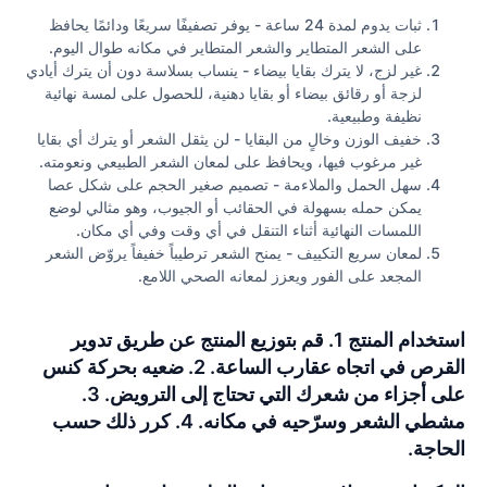
ثبات يدوم لمدة 24 ساعة - يوفر تصفيفًا سريعًا ودائمًا يحافظ
على الشعر المتطاير والشعر المتطاير في مكانه طوال اليوم.
غير لزج، لا يترك بقايا بيضاء - ينساب بسلاسة دون أن يترك أيادي
لزجة أو رقائق بيضاء أو بقايا دهنية، للحصول على لمسة نهائية
نظيفة وطبيعية.
خفيف الوزن وخالٍ من البقايا - لن يثقل الشعر أو يترك أي بقايا
غير مرغوب فيها، ويحافظ على لمعان الشعر الطبيعي ونعومته.
سهل الحمل والملاءمة - تصميم صغير الحجم على شكل عصا
يمكن حمله بسهولة في الحقائب أو الجيوب، وهو مثالي لوضع
اللمسات النهائية أثناء التنقل في أي وقت وفي أي مكان.
لمعان سريع التكييف - يمنح الشعر ترطيباً خفيفاً يروّض الشعر
المجعد على الفور ويعزز لمعانه الصحي اللامع.
استخدام المنتج 1. قم بتوزيع المنتج عن طريق تدوير
القرص في اتجاه عقارب الساعة. 2. ضعيه بحركة كنس
على أجزاء من شعرك التي تحتاج إلى الترويض. 3.
مشطي الشعر وسرّحيه في مكانه. 4. كرر ذلك حسب
الحاجة.