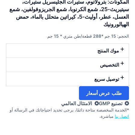
المكونات: بترولاتوم، ستيرات الجليسريل ستيرات،
سيتيريث-25، شمع الكرنوبا، شمع الجريزوفولفين، شمع
العسل، عطر، أوليث-5، كيراتين متحلل بالماء، حمض
الهيالورونيك
الحجم: 15 جم *288 قطعة/طن متري * 15 جم
موك المنتج
التخصيص
توصيل سريع
طلب عرض أسعار
تصنيع GMP
الامتثال العالمي
*الخدمة المخصصة متاحة دائمًا، يرجى تحديد احتياجاتك في الرسالة أو
اتصل بنا
مباشرة.