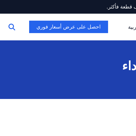
احصل على عرض أسعار فوري
بية
اء