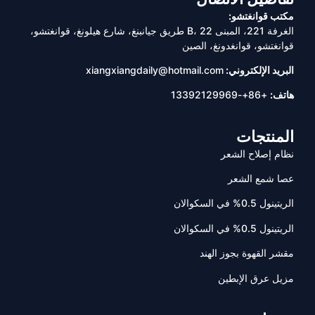
مكتب قوانغتشو:
الغرفة 221، المبنى B، 22 طريق جيانبنغ، شارع هيلونغ، قوانغتشو،
قوانغتشو، قوانغدونغ، الصين
البريد الإلكتروني:
xiangxiangdaily@hotmail.com
هاتف:
+86+-13392129969
المنتجات
نظام إصلاح الشعر
عصا شمع الشعر
الريتينول 0.5% في السكوالان
الريتينول 0.5% في السكوالان
مقشر القهوة بجوز الهند
مزيل عرق الإبطين