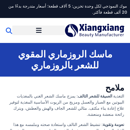
موك النموذجي لكل وحدة تخزين: 5 آلاف قطعة؛ أسعار متدرجة بدءًا من
20 ألف قطعة فأكثر.
ماسك الروزماري المقوي
للشعر بالروزماري
ملامح
التغذية
العميقة للشعر التالف
: يمزج ماسك الشعر الغني بالمغذيات
البيوتين مع الصبار والعسل ومزيج من الزيوت الأساسية المغذية لتوفير
علاج إعادة بناء مكثف. مثالي للشعر الجاف والهش والعطش، ويترك
رائحة منعشة ومنعشة.
نعومة وتقوية
: تنشيط الشعر التالف واستعادة صحته وملمسه مع هذا