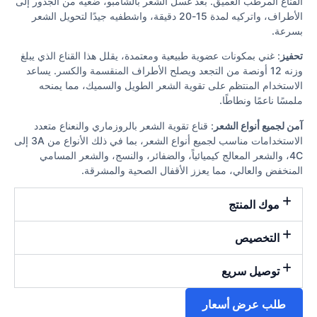
القناع المرطب العميق. بعد غسل الشعر بالشامبو، ضعيه من الجذور إلى
الأطراف، واتركيه لمدة 15-20 دقيقة، واشطفيه جيدًا لتحويل الشعر
بسرعة.
تحفيز
: غني بمكونات عضوية طبيعية ومعتمدة، يقلل هذا القناع الذي يبلغ
وزنه 12 أونصة من التجعد ويصلح الأطراف المنقسمة والكسر. يساعد
الاستخدام المنتظم على تقوية الشعر الطويل والسميك، مما يمنحه
ملمسًا ناعمًا ونطاطًا.
آمن لجميع أنواع الشعر
: قناع تقوية الشعر بالروزماري والنعناع متعدد
الاستخدامات مناسب لجميع أنواع الشعر، بما في ذلك الأنواع من 3A إلى
4C، والشعر المعالج كيميائياً، والضفائر، والنسج، والشعر المسامي
المنخفض والعالي، مما يعزز الأقفال الصحية والمشرقة.
موك المنتج
التخصيص
توصيل سريع
طلب عرض أسعار