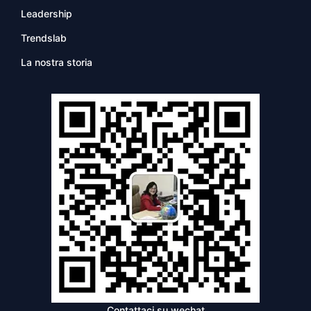
Leadership
Trendslab
La nostra storia
Contattaci su wechat