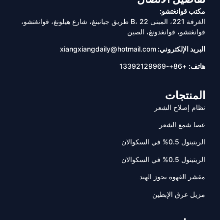
مكتب قوانغتشو:
الغرفة 221، المبنى B، 22 طريق جيانبنغ، شارع هيلونغ، قوانغتشو،
قوانغتشو، قوانغدونغ، الصين
البريد الإلكتروني:
xiangxiangdaily@hotmail.com
هاتف:
+86+-13392129969
المنتجات
نظام إصلاح الشعر
عصا شمع الشعر
الريتينول 0.5% في السكوالان
الريتينول 0.5% في السكوالان
مقشر القهوة بجوز الهند
مزيل عرق الإبطين