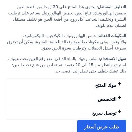
التغليف المستقل:
يحتوي هذا المنتج على 30 زوجا من أقنعة العين
بحمض الهيالورونيك. قناع العين بحمض الهيالورونيك يساعد على ترطيب
البشرة وتخفيف التجاعيد. كل زوج من أقنعة العين هو تغليف مستقل
لضمان عدم تلوثه.
المكونات الفعالة:
حمض الهيالورونيك، الكولاجين، النيكوتيناميد،
والألوفيرا، وهي مكونات طبيعية وفعالة للعناية بالبشرة، يمكن أن تخترق
بسرعة أسفل العضلات وترطيب بشرة العين بعمق.
سهل الاستخدام:
نظف وجهك بالماء الدافئ، ضع رقع العين تحت عينيك،
استرخ، وانتظر من 15 إلى 20 دقيقة؛ ثم تخلص من قناع تحت العين؛
دلك عينيك بلطف حتى تصل إلى أقصى حد
موك المنتج
التخصيص
توصيل سريع
طلب عرض أسعار