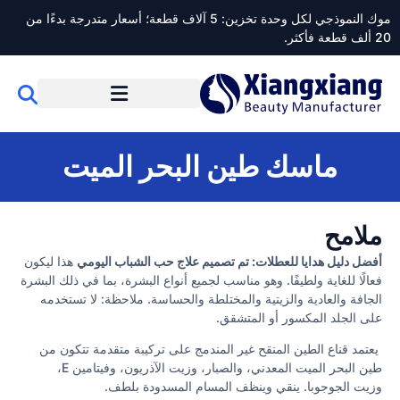
موك النموذجي لكل وحدة تخزين: 5 آلاف قطعة؛ أسعار متدرجة بدءًا من
20 ألف قطعة فأكثر.
ماسك طين البحر الميت
ملامح
أفضل دليل هدايا للعطلات: تم تصميم علاج حب الشباب اليومي
هذا ليكون
فعالًا للغاية ولطيفًا. وهو مناسب لجميع أنواع البشرة، بما في ذلك البشرة
الجافة والعادية والزيتية والمختلطة والحساسة. ملاحظة: لا تستخدمه
على الجلد المكسور أو المتشقق.
يعتمد قناع الطين المنقح غير المندمج على تركيبة متقدمة تتكون من
طين البحر الميت المعدني، والصبار، وزيت الآذريون، وفيتامين E،
وزيت الجوجوبا. ينقي وينظف المسام المسدودة بلطف.