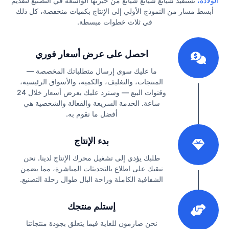
الولادة،
تستفيد شيانغ شيانغ شيانغ من خبرتها الواسعة في التصنيع لتقديم
أبسط مسار من النموذج الأولي إلى الإنتاج بكميات منخفضة، كل ذلك
في ثلاث خطوات مبسطة.
1
احصل على عرض أسعار فوري
ما عليك سوى إرسال متطلباتك المخصصة —
المنتجات، والتغليف، والكمية، والأسواق الرئيسية،
وقنوات البيع — وسنرد عليك بعرض أسعار خلال 24
ساعة. الخدمة السريعة والفعالة والشخصية هي
أفضل ما نقوم به.
2
بدء الإنتاج
طلبك يؤدي إلى تشغيل محرك الإنتاج لدينا. نحن
نبقيك على اطلاع بالتحديثات المباشرة، مما يضمن
الشفافية الكاملة وراحة البال طوال رحلة التصنيع.
3
إستلم منتجك
نحن صارمون للغاية فيما يتعلق بجودة منتجاتنا