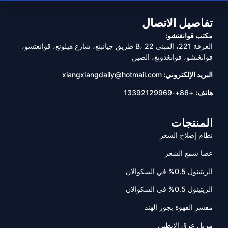
تفاصيل الاتصال
مكتب قوانغتشو:
الغرفة 221، المبنى B، 22 طريق جيانبنغ، شارع هيلونغ، قوانغتشو،
قوانغتشو، قوانغدونغ، الصين
البريد الإلكتروني:
xiangxiangdaily@hotmail.com
هاتف:
+86+-13392129969
المنتجات
نظام إصلاح الشعر
عصا شمع الشعر
الريتينول 0.5% في السكوالان
الريتينول 0.5% في السكوالان
مقشر القهوة بجوز الهند
مزيل عرق الإبطين