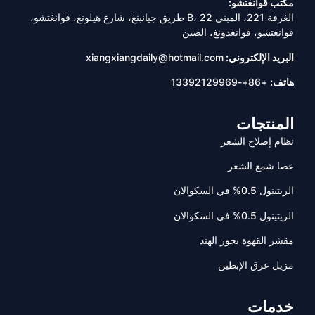
مكتب قوانغتشو:
الغرفة 221، المبنى B، 22 طريق جيانبنغ، شارع هيلونغ، قوانغتشو،
قوانغتشو، قوانغدونغ، الصين
البريد الإلكتروني:
xiangxiangdaily@hotmail.com
هاتف:
+86+-13392129969
المنتجات
نظام إصلاح الشعر
عصا شمع الشعر
الريتينول 0.5% في السكوالان
الريتينول 0.5% في السكوالان
مقشر القهوة بجوز الهند
مزيل عرق الإبطين
خدمات