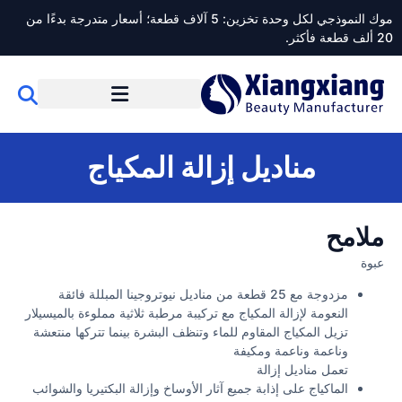
موك النموذجي لكل وحدة تخزين: 5 آلاف قطعة؛ أسعار متدرجة بدءًا من
20 ألف قطعة فأكثر.
مناديل إزالة المكياج
ملامح
عبوة
مزدوجة مع 25 قطعة من مناديل نيوتروجينا المبللة فائقة
النعومة لإزالة المكياج مع تركيبة مرطبة ثلاثية مملوءة بالميسيلار
تزيل المكياج المقاوم للماء وتنظف البشرة بينما تتركها منتعشة
وناعمة وناعمة ومكيفة
تعمل مناديل إزالة
الماكياج على إذابة جميع آثار الأوساخ وإزالة البكتيريا والشوائب