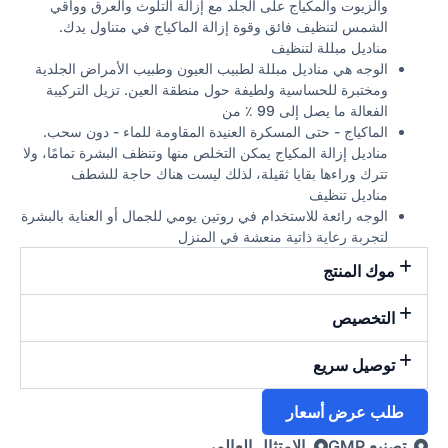
والزيوت والمكياج على الجلد مع إزالة التلوث والعرق وواقي
الشمس لتنظيف فائق وقوة إزالة الماكياج في متناول يدك.
مناديل مبللة لتنظيف
الوجه هي مناديل مبللة لطبيب العيون وطبيب الأمراض الجلدية
ومختبرة للحساسية ولطيفة حول منطقة العين. تزيل التركيبة
الفعالة ما يصل إلى 99 ٪ من
الماكياج - حتى المسكرة العنيدة المقاومة للماء - دون سحب.
مناديل إزالة المكياج يمكن التخلص منها وتنظف البشرة تمامًا، ولا
تترك وراءها بقايا ثقيلة، لذلك ليست هناك حاجة للشطف
مناديل تنظيف
الوجه رائعة للاستخدام في روتين يومي للجمال أو العناية بالبشرة
لتجربة رعاية ذاتية منعشة في المنزل
موك المنتج
التخصيص
توصيل سريع
طلب عرض أسعار
تصنيع GMP
الامتثال العالمي