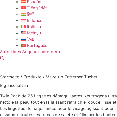
Español
Tiếng Việt
हिन्दी
Indonesia
Italiano
Melayu
ไทย
Português
Sofortiges Angebot anfordern
Startseite
/
Produkte
/
Make-up Entferner Tücher
Eigenschaften
Twin Pack de 25 lingettes démaquillantes Neutrogena ultra-
nettoie la peau tout en la laissant rafraîchie, douce, lisse e
Les lingettes démaquillantes pour le visage agissent pour
dissoudre toutes les traces de saleté et éliminer les bactérie