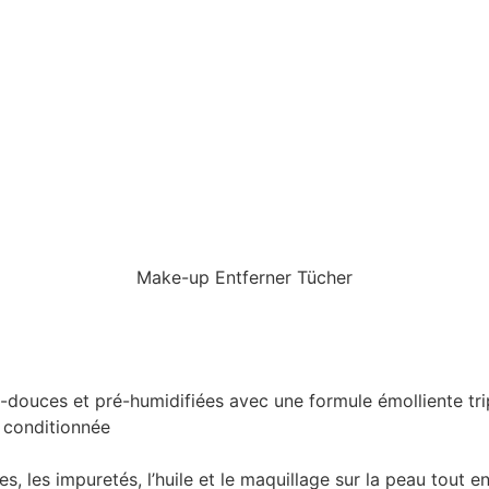
Make-up Entferner Tücher
douces et pré-humidifiées avec une formule émolliente trip
t conditionnée
s, les impuretés, l’huile et le maquillage sur la peau tout en