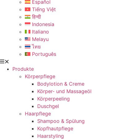
Español
Tiếng Việt
हिन्दी
Indonesia
Italiano
Melayu
ไทย
Português
Produkte
Körperpflege
Bodylotion & Creme
Körper- und Massageöl
Körperpeeling
Duschgel
Haarpflege
Shampoo & Spülung
Kopfhautpflege
Haarstyling