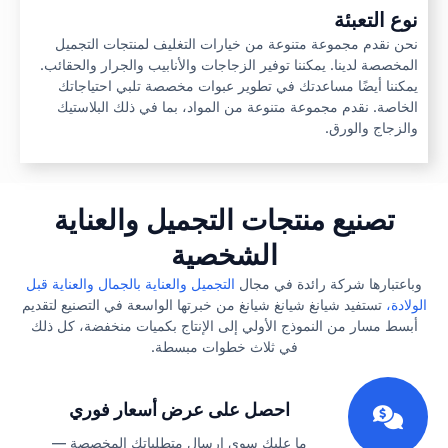
نوع التعبئة
نحن نقدم مجموعة متنوعة من خيارات التغليف لمنتجات التجميل
المخصصة لدينا. يمكننا توفير الزجاجات والأنابيب والجرار والحقائب.
يمكننا أيضًا مساعدتك في تطوير عبوات مخصصة تلبي احتياجاتك
الخاصة. نقدم مجموعة متنوعة من المواد، بما في ذلك البلاستيك
والزجاج والورق.
تصنيع منتجات التجميل والعناية
الشخصية
وباعتبارها شركة رائدة في مجال
التجميل والعناية بالجمال والعناية قبل
الولادة،
تستفيد شيانغ شيانغ شيانغ من خبرتها الواسعة في التصنيع لتقديم
أبسط مسار من النموذج الأولي إلى الإنتاج بكميات منخفضة، كل ذلك
في ثلاث خطوات مبسطة.
1
احصل على عرض أسعار فوري
ما عليك سوى إرسال متطلباتك المخصصة —