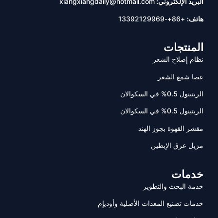
البريد الإلكتروني:
xiangxiangdaily@hotmail.com
هاتف:
+86+-13392129969
المنتجات
نظام إصلاح الشعر
عصا شمع الشعر
الريتينول 0.5% في السكوالان
الريتينول 0.5% في السكوالان
مقشر القهوة بجوز الهند
مزيل عرق الإبطين
خدمات
خدمة البحث والتطوير
خدمات تصنيع المعدات الأصلية وأوديإم