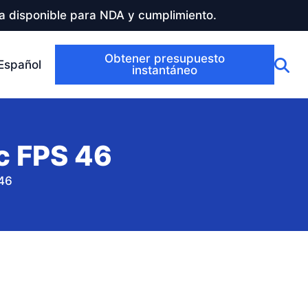
a disponible para NDA y cumplimiento.
Obtener presupuesto
Español
instantáneo
nc FPS 46
 46