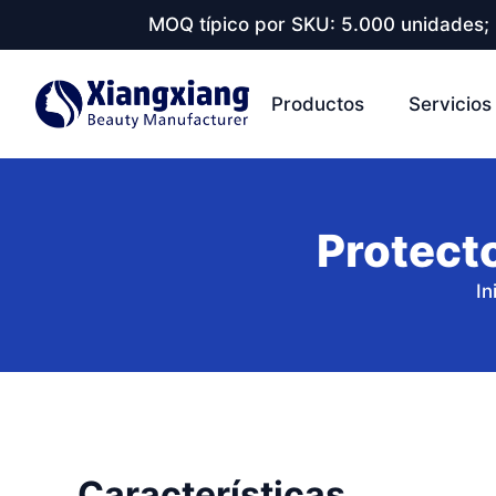
MOQ típico por SKU: 5.000 unidades; 
Productos
Servicios
Protecto
In
Características