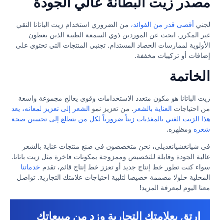
مصدر زيت البطانة عالي الجودة
لجني
أقصى قدر من الفوائد،
من الضروري استخدام زيت الباتانا النقي
غير المكرر. ابحث عن الموردين ذوي السمعة الطيبة الذين يعطون
الأولوية لممارسات الحصاد المستدام. تجنبي المنتجات التي تحتوي على
إضافات أو تركيبات مخففة.
الخاتمة
زيت الباتانا هو مكون متعدد الاستخدامات وقوي يعالج مجموعة واسعة
من احتياجات
العناية بالشعر
. من تعزيز نمو
الشعر إلى تعزيز لمعانه، يعد
هذا الزيت الغني بالمغذيات زيتاً ضرورياً لكل من يتطلع إلى تحسين صحة
شعره
ومظهره.
في شيانغشيانغديلي، نحن متخصصون في صنع منتجات عناية بالشعر
عالية الجودة وقابلة للتخصيص وممزوجة بمكونات فاخرة مثل زيت باتانا.
سواء كنت تطور خط إنتاج جديد أو تعزز خط إنتاج قائم، تقدم
خدماتنا
المحلية حلولا مصممة خصيصا لتلبية احتياجات علامتك التجارية. تواصل
معنا اليوم لمعرفة المزيد!
ارتقِ بعلامتك التجارية وزد من مبيعاتك