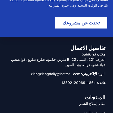
بك في الوقت المحدد وفي حدود الميزانية.
تحدث عن مشروعك
تفاصيل الاتصال
مكتب قوانغتشو:
الغرفة 221، المبنى B، 22 طريق جيانبنغ، شارع هيلونغ، قوانغتشو،
قوانغتشو، قوانغدونغ، الصين
البريد الإلكتروني:
xiangxiangdaily@hotmail.com
هاتف:
+86+-13392129969
المنتجات
نظام إصلاح الشعر
عصا شمع الشعر