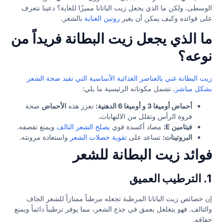
الوسطى. ولكن ما الذي يجعل زيت الباتانا مميزًا للغاية؟ دعينا نتعرف
على فوائده وكيف يمكن أن يغير
روتين العناية
بالشعر.
ما الذي يجعل زيت البطانة فريداً من
نوعه؟
زيت البطانة غني بالعناصر الغذائية الأساسية التي تفيد صحة الشعر
بشكل مباشر
. تشمل مكوناته الرئيسية ما يلي:
أحماض أوميغا 3 و أوميغا 6 الدهنية:
تعزز هذه
الأحماض
صحة
فروة الرأس وتقلل من الالتهابات.
فيتامين E:
مضاد أكسدة قوي
يصلح الشعر التالف
ويمنع تقصفه.
البروتينات:
تساعد على
تقوية خصلات الشعر
واستعادة مرونته.
فوائد زيت البطانة للشعر
1.
الترطيب العميق
إن خصائص زيت الباتانا المرطبة تجعله مرطباً ممتازاً للشعر الجاف
والتالف. فهو يتغلغل بعمق في جذع الشعر، مما يوفر ترطيباً دائماً ويمنع
جفافه.