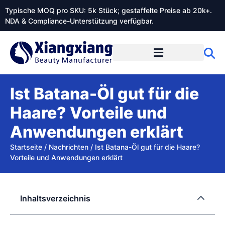
Typische MOQ pro SKU: 5k Stück; gestaffelte Preise ab 20k+.
NDA & Compliance-Unterstützung verfügbar.
Ist Batana-Öl gut für die
Haare? Vorteile und
Anwendungen erklärt
Startseite
/
Nachrichten
/
Ist Batana-Öl gut für die Haare?
Vorteile und Anwendungen erklärt
Inhaltsverzeichnis