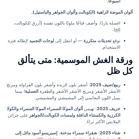
أسبوعا
.
ألوان الموضة الزاهية (الكوبالت وألوان الجواهر والباستيل).
اغسله باردًا، وأضف قناعًا ملونًا باللون نفسه (أزرق للكوبالت،
إلخ).
توقع
تحديثات متكررة
— أو انتقل إلى
لوحات التجميد
لإطالة فترة
الاستخدام.
ورقة الغش الموسمية: متى يتألق
كل ظل
ربيع/صيف 2025
: أشقر بلون الزبدة وأشقر بلون الفراولة ومزيج
الأشقر الأشقر ومزيج الأشقر الأشقر والطفرة
العسلية؛
بينما
يميل اللون النحاسي إلى المشمشي والمشمشي.
خريف 2025
: تهيمن
ألوان الموكا السمراء الموكا السمراء
والكولا
الكرزية
والكستناء الدافئة
ولمسات الكوبالت/الجواهر
على خزائن
الملابس الأكثر ثراءً.
شتاء 2025
:
شقراء سمراء مدخنة
،
إسبريسو أسود مائل إلى