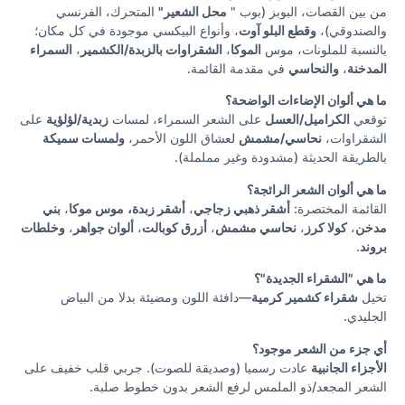
من بين القصات، البوبز (بوب "
محل الشعير"
المتحرك، الفرنسي
والصندوقي)،
وقطع البلو آوت
، وأنواع البيكسي موجودة في كل مكان؛
بالنسبة للملونات، موس
الموكا
،
الشقراوات بالزبدة/الكشمير
،
السمراء
المدخنة
،
والنحاسي
في مقدمة القائمة.
ما هي ألوان الإضاءات الواضحة؟
توقعي
الكراميل/العسل
على الشعر السمراء، لمسات
زبدية/لؤلؤية
على
الشقراوات،
نحاسي/مشمش
لعشاق اللون الأحمر،
ولمسات سميكة
بالطريقة الحديثة (مشدودة وغير مململة).
ما هي ألوان الشعر الرائجة؟
القائمة المختصرة:
أشقر ذهبي زجاجي
،
أشقر زبدة،
موس موكا
،
بني
مدخن
،
كولا كرز
،
نحاسي مشمش
،
أزرق كوبالت
،
ألوان جواهر
،
وخلطات
بروند
.
ما هي "الشقراء الجديدة"؟
تخيل
شقراء كشمير كرمية
—دافئة اللون ومضيئة بدلا من البياض
الجليدي.
أي جزء من الشعر موجود؟
الأجزاء الجانبية
عادت رسميا (وصديقة للصوت). جربي قلب خفيف على
الشعر المجعد/ذو الملمس لرفع الشعر بدون خطوط صلبة.