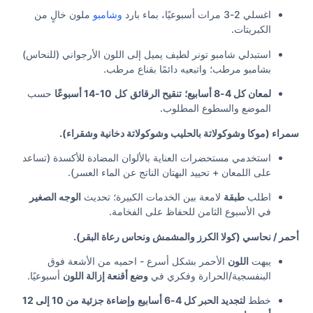
اغسلي 2-3 مرات أسبوعيًا، بماء بارد
وشامبو
ملون خالٍ من
الكبريتات.
استبدلي شامبو تونر لطيف يميل إلى اللون الأرجواني (للنحاس)
بشامبو مرطب؛ واتبعيه دائمًا بقناع مرطب.
لمعان كل 4-8 أسابيع؛
تنقيح الرقائق
كل
10-14 أسبوعًا
حسب
الموضع والسطوع المطلوب.
سمراء (موكا وشوكولاتة بالحليب وشوكولاتة دخانية وشقراء).
استخدمي مستحضرات العناية بالألوان المضادة للأكسدة (تساعد
على اللمعان + تحييد البهتان الناتج عن الماء العسر).
اطلب
طبقة
لامعة بين الخدمات الكبيرة؛ تحديث
الوجه الصغير
في الأسبوع الثامن للحفاظ على الفخامة.
أحمر / نحاسي (كولا الكرز والمشمش ونحاس رعاة البقر).
يبهت
اللون
الأحمر بشكل أسرع - احميه من الأشعة فوق
البنفسجية/الحرارة وفكري في
وضع أقنعة إزالة اللون
أسبوعيًا.
خطط
لتجديد الحبر كل 4-6 أسابيع
وإضاءة جزئية من 10 إلى 12