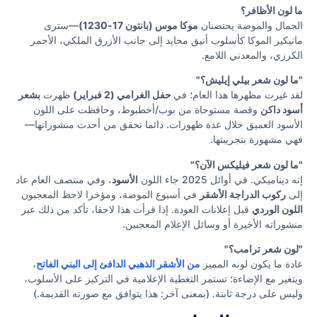
ما لون الأظافر؟
الجمال والموضة يحتضنان
موكا موس (بانتون 17-1230)
—سترى
مانيكير الموكا كأسلوب أنيق محايد إلى جانب الأزرق الملكي، الأحمر
الكرزي، والمعدني اللامع.
"ما لون شعر بيلي إيليش؟"
لقد غيرت مظهرها هذا العام؛ في
حفل الغرامي (2 فبراير)
ظهرت
بشعر
أسود داكن
وقصة مستوحاة من بوب/أخطبوط، وحافظت على اللون
الأسود العميق خلال عدة ظهورات. دائما تحقق من أحدث منشوراتها—
فهي مشهورة بتجريبتها.
"ما لون شعر فيليكس الآن؟"
إنه ديناميكي. في أوائل 2025 جاء اللون
الأسود
، وفي منتصف العام عاد
إلى
ركوب الدراجة الأشقر
في أسبوع الموضة، ومؤخرا لاحظ المعجبون
اللون الوردي
قبل إعلانات العودة. إذا قرأت هذا لاحقا، تأكد من ذلك عبر
منشوراته الأخيرة أو وسائل الإعلام المعجبين.
"لون شعر ترامب؟"
عادة ما يكون لونه المميز
من الأشقر الذهبي الدافئ إلى البني الفاتح
،
ويتغير مع الإضاءة؛ تستمر التغطية الإعلامية في التركيز على الأسلوب،
وليس على درجة ثابتة. (بمعنى آخر: هذا يتوافق مع صورته القديمة.)