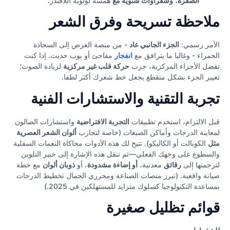
الصفرة
،
وشقراوات شتوية مع
همسة لؤلؤية اللافندر.
ملاحظة تسريحة وفرق الشعر
الأمر رسمي:
الجزء الجانبي عاد
- من منصة العرض إلى السجادة
الحمراء - وغالبا ما يترافق مع
انفجار
مفاجئ أو بوب حديث. إذا كنت
تفضل الأجزاء المركزية، جرب
حركة قلب غير مركزية
لزيادة الصوت؛
تغيير الجزء بشكل متقطع يجعل خط شعرك أكثر لطفا.
تجربة التقنية والاستشارات الفنية
قبل الالتزام، استخدم تطبيقات
التجربة الافتراضية
واستشارات الصالون
لمعاينة الدرجات وأماكن الصبغات (خاصة لتجارب
ألوان الشعر العصرية
مثل
الكوبالت أو الكاليكو). تتيح لك هذه الأدوات محاكاة النغمات السفلية
والسطوع على وجهك الفعلي—ثم تنقل هذه الإشارة إلى خبير التلوين
لترجمتها إلى
رقائق
معدنية،
أو إضاءة مشدودة
، أو
ذوبان ألوان
مع خطة
صيانة واقعية. (تبرز منصات الصناعة ومحرري الجمال تخطيط الدرجات
بمساعدة التكنولوجيا كسلوك متزايد للمستهلكين في 2025.)
قوائم تظليل صغيرة