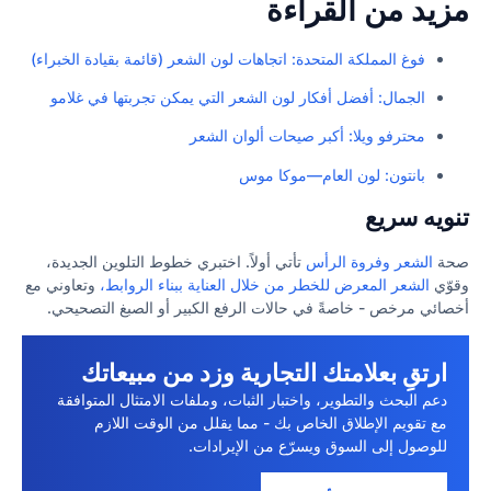
مزيد من القراءة
فوغ المملكة المتحدة: اتجاهات لون الشعر (قائمة بقيادة الخبراء)
الجمال: أفضل أفكار لون الشعر التي يمكن تجربتها في
غلامو
محترفو ويلا: أكبر صيحات ألوان الشعر
بانتون: لون العام—موكا موس
تنويه سريع
صحة
الشعر وفروة الرأس
تأتي أولاً. اختبري خطوط التلوين الجديدة،
وقوّي
الشعر المعرض للخطر من خلال العناية ببناء الروابط،
وتعاوني مع
أخصائي مرخص - خاصةً في حالات الرفع الكبير أو الصبغ التصحيحي.
ارتقِ بعلامتك التجارية وزد من مبيعاتك
دعم البحث والتطوير، واختبار الثبات، وملفات الامتثال المتوافقة
مع تقويم الإطلاق الخاص بك - مما يقلل من الوقت اللازم
للوصول إلى السوق ويسرّع من الإيرادات.