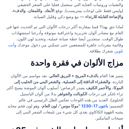
والتقنيات وروتينات العناية التي ستعمل فعليا على الشعر الحقيقي
(وليس فقط على لوحات بينتريست). توقع
الأبعاد
،
واللمعان
،
والدفء
،
والإضاءة القابلة للارتداء
— مع وضع ذكي وقليل الصيانة.
لماذا تثق بهذا؟ قمنا بمقارنة أكثر درجات الألوان التي تم الحديث عنها في
العام مع مصادر ألوان تحريرية واحترافية موثوقة وأدرجنا استشهادات
طوال الوقت. ستجدين أيضا خطة صيانة عملية، وتحديد لون اللون،
وقائمة مفردات جاهزة للمصففين حتى تتمكني من دخول موعدك
وأنت
تلوين
شعرك بطلاقة.
مزاج الألوان في فقرة واحدة
يتميز هذا العام
بالدفء المريح + البريق العالي
. بعد مواسم من الألوان
الباردة،
والشقراء الدافئة إلى العسلية
،
والشعر البني من الحليب إلى
الموكا
،
والأحمر الكثيف
يصدر الرصاص؛ أسلوب ألوان الموضة يصبح أكثر
ثراء (فكر في درجات
الكوبالت
والجواهر
بدلا من ألوان الباستيل
الحلوى). العديد من هذه اللوحات تعكس الظل الرئيسي في عالم
التصميم:
بانتون 17-1230
"موكا موس"، لون العام
، وهو لون فخم محايد
يشبه القهوة الكاكاوي يغذي كل شيء من تلمعات الشعر البني إلى
صيحات المانيكير.