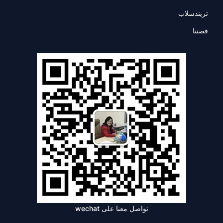
تريندسلاب
قصتنا
تواصل معنا على wechat