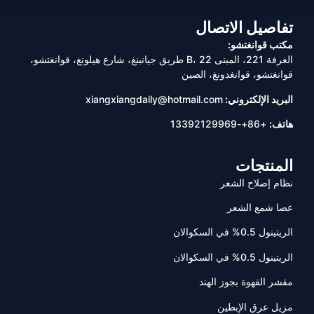
تفاصيل الاتصال
مكتب قوانغتشو:
الغرفة 221، المبنى B، 22 طريق جيانبنغ، شارع هيلونغ، قوانغتشو،
قوانغتشو، قوانغدونغ، الصين
البريد الإلكتروني:
xiangxiangdaily@hotmail.com
هاتف:
+86+-13392129969
المنتجات
نظام إصلاح الشعر
عصا شمع الشعر
الريتينول 0.5% في السكوالان
الريتينول 0.5% في السكوالان
مقشر القهوة بجوز الهند
مزيل عرق الإبطين