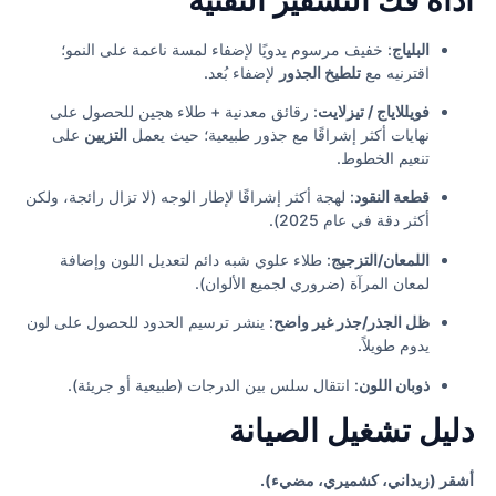
البلياج
: خفيف مرسوم يدويًا لإضفاء لمسة ناعمة على النمو؛
اقترنيه مع
تلطيخ الجذور
لإضفاء بُعد.
فويللاياج / تيزلايت
: رقائق معدنية + طلاء هجين للحصول على
نهايات أكثر إشراقًا مع جذور طبيعية؛ حيث يعمل
التزيين
على
تنعيم الخطوط.
قطعة النقود
: لهجة أكثر إشراقًا لإطار الوجه (لا تزال رائجة، ولكن
أكثر دقة في عام 2025).
اللمعان/التزجيج
: طلاء علوي شبه دائم لتعديل اللون وإضافة
لمعان المرآة (ضروري لجميع الألوان).
ظل الجذر/جذر غير واضح
: ينشر ترسيم الحدود للحصول على لون
يدوم طويلاً.
ذوبان اللون
: انتقال سلس بين الدرجات (طبيعية أو جريئة).
دليل تشغيل الصيانة
أشقر (زبداني، كشميري، مضيء).