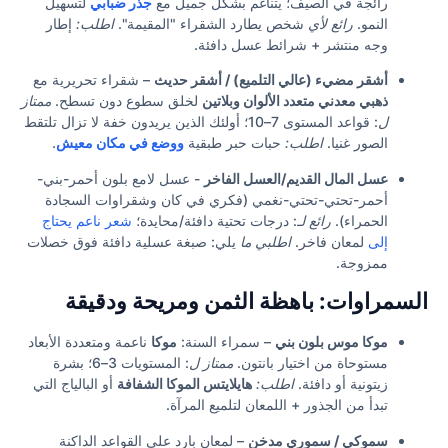
رائجة في الصيف؛ يتناغم بشكل جميل مع
جذر ضبابي
لتسهيل
النمو.
رائع لأي
شخص يطارد الشقراء "المقيمة".
اطلب:
إطار
وجه منتشر + شرائط عسل دافئة.
أشقر مضيء (عالي التلميع) / أشقر حديث
– شقراء تحريرية مع
ذهبي معدني متعدد الألوان وبلاتين
لخلق سطوع دون تسطح.
ممتاز
ل
: قواعد المستوى 7–10؛ أولئك الذين يريدون خفة لا تزال تلتقط
الصور غنيا.
اطلب:
حبات حبر طبقية
ووضع في مكان معيش
.
عسل المال القديم/العسل الفاخر
- عسل لامع بلون أحمر-بني-
أحمر-تحتي-تحتي-نغمي (فكري في كان وشقراوات السجادة
الحمراء).
رائع لـ
: درجات تحتية دافئة/محايدة؛
شعر ناعم يحتاج
إلى
لمعان فاخر.
اطلبي ما
يلي: صبغة عسلية دافئة فوق خصلات
ممزوجة.
السمراوات: باهظة الثمن ومريحة ودقيقة
موكا موس بلون بني
– سمراء السنة:
موكا
ناعمة ومتعددة الأبعاد
مستوحاة من اختيار بانتون.
ممتاز ل
: المستويات 3–6؛ بشرة
زيتونية أو دافئة.
اطلب:
هايلايتس الموكا الشفافة
أو البالياج التي
تبدأ من الجذور + اللمعان لتلميع المرآة.
سموكي / سموري مدخن
– لمعان بارد على القواعد الداكنة