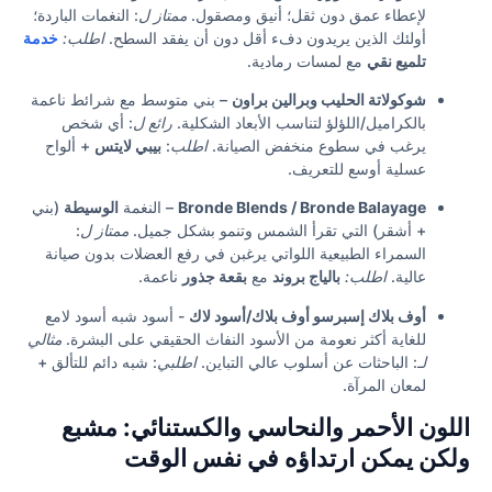
لإعطاء عمق دون ثقل؛ أنيق ومصقول.
ممتاز ل
: النغمات الباردة؛
أولئك الذين يريدون دفء أقل دون أن يفقد السطح.
اطلب:
خدمة
تلميع نقي
مع لمسات رمادية.
شوكولاتة الحليب وبرالين براون
– بني متوسط مع شرائط ناعمة
بالكراميل/اللؤلؤ لتناسب الأبعاد الشكلية.
رائع ل
: أي شخص
يرغب في سطوع منخفض الصيانة.
اطلب
:
بيبي لايتس
+ ألواح
عسلية أوسع للتعريف.
Bronde Blends / Bronde Balayage
– النغمة
الوسيطة
(بني
+ أشقر) التي تقرأ الشمس وتنمو بشكل جميل.
ممتاز ل
:
السمراء الطبيعية اللواتي يرغبن في رفع العضلات بدون صيانة
عالية.
اطلب:
بالياج بروند
مع
بقعة جذور
ناعمة.
أوف بلاك إسبرسو أوف بلاك/أسود لاك
- أسود شبه أسود لامع
للغاية أكثر نعومة من الأسود النفاث الحقيقي على البشرة.
مثالي
لـ
: الباحثات عن أسلوب عالي التباين.
اطلبي
: شبه دائم للتألق +
لمعان المرآة.
اللون الأحمر والنحاسي والكستنائي: مشبع
ولكن يمكن ارتداؤه في نفس الوقت