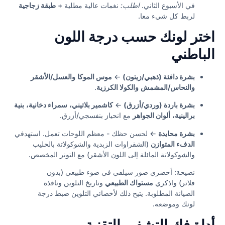
في الأسبوع الثاني.
اطلب:
نغمات عالية مطلية +
طبقة زجاجية
لربط كل شيء معا.
اختر لونك حسب درجة اللون
الباطني
بشرة دافئة (ذهبي/زيتون)
←
موس الموكا
والعسل/الأشقر
والنحاس/المشمش
والكولا الكرزية
.
بشرة باردة (وردي/أزرق)
←
كاشمير بلاتيني،
سمراء دخانية،
بنية
برالينية،
ألوان الجواهر
مع انحياز بنفسجي/أزرق.
بشرة محايدة
← لحسن حظك - معظم اللوحات تعمل. استهدفي
الدفء المتوازن
(الشقراوات الزبدية والشوكولاتة بالحليب
والشوكولاتة المائلة إلى اللون الأشقر) مع التونر المخصص.
نصيحة: أحضري صور سيلفي في ضوء طبيعي (بدون
فلاتر) واذكري
مستواك الطبيعي
وتاريخ التلوين ونافذة
الصيانة المطلوبة. يتيح ذلك لأخصائي التلوين ضبط درجة
لونك وموضعه.
أداة فك التشفير التقنية