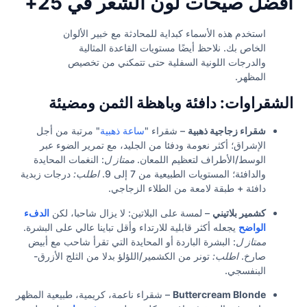
أفضل صيحات لون الشعر في 25+
استخدم هذه الأسماء كبداية للمحادثة مع خبير الألوان
الخاص بك. نلاحظ أيضًا مستويات القاعدة المثالية
والدرجات اللونية السفلية حتى تتمكني من تخصيص
المظهر.
الشقراوات: دافئة وباهظة الثمن ومضيئة
شقراء زجاجية ذهبية
– شقراء "
ساعة ذهبية
" مرتبة من أجل
الإشراق؛ أكثر نعومة ودفئا من الجليد، مع تمرير الضوء عبر
الوسط/الأطراف لتعظيم اللمعان.
ممتاز ل
: النغمات المحايدة
والدافئة؛ المستويات الطبيعية من 7 إلى 9.
اطلب:
درجات زبدية
دافئة + طبقة لامعة من الطلاء الزجاجي.
كشمير بلاتيني
– لمسة على البلاتين: لا يزال شاحبا، لكن
الدفء
الواضح
يجعله أكثر قابلية للارتداء وأقل تباينا عالي على البشرة.
ممتاز ل
: البشرة الباردة أو المحايدة التي تقرأ شاحب مع أبيض
صارخ.
اطلب:
تونر من الكشمير/اللؤلؤ بدلا من الثلج الأزرق-
البنفسجي.
Buttercream Blonde
– شقراء ناعمة، كريمية، طبيعية المظهر