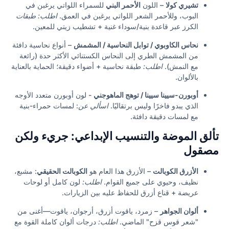
تشيري كولا
– اللون
الأحمر البني
للسمراء اللواتي يرغبن في
البوب، وللأحمر الشعر اللواتي يرغبن في العمق.
اطلب: طبقات
الكرز عبر قاعدة بنية/سوداء غنية + تشطيب زيتي للمعين.
نحاس الكاوبوي / توابل النحاسية / المشمش
– أنواع نحاسية دافئة
من المشمش الطري إلى النحاس الكستنائي الأكثر حدة (رائعة
مع النمش).
اطلب:
طبقة نحاسية + أضواء دقيقة؛ الحماية بالعناية
بالألوان.
أوبورن-سيينا سيينا / توهج الماهوجني
- لون أوبورن متعدد الأوجه
الذي يبدو فاخرًا وليس برتقاليًا.
اسألي عن
: لمسات حمراء-بنية
مع لمسات دقيقة دافئة.
تألق الموضة والتنسيب الإبداعي: جريء ولكن
مصقول
الأزرق الكوبالت
– الأزرق هذا العام هو
الكوبالت الحقيقي
: مشبع،
نظيف، وحيوي على جميع القوام.
اطلب:
لون كامل أو لوحات
عريضة + قناع أزرق للحفاظ عليه بين الزيارات.
ألوان الجواهر
– زمرد، ياقوت أزرق، أرجوان، ياقوت—أغنى من
"شعر قوس قزح" الماضي.
اطلب:
درجات ألوان كاملة القوة مع