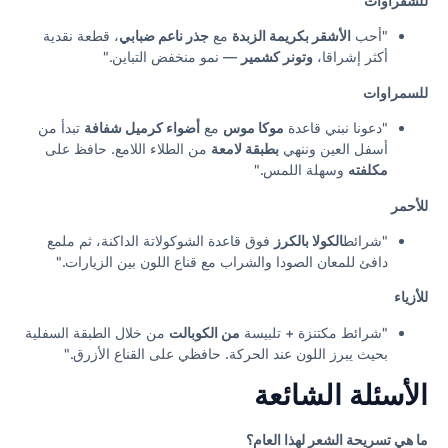
للشقراوات
"أحب
الأشقر بكريمة الزبدة
مع
جذر ناعم ضبابي
، قطعة نقدية
أكثر إشراقا،
وتونر كشمير
— نمو منخفض التباين."
للسمراوات
"دعونا نبني قاعدة
موكا موس
مع
أضواء كرميل شفافة
تبدأ من
أسفل العين وننهي
بطبقة لامعة
من الطلاء اللامع. حافظ على
مكلفته
وسهلة اللمس."
للأحمر
"شرائط
الكولا بالكرز
فوق قاعدة الشوكولاتة الداكنة، ثم ملمع
دافئ للمعان الصودا والشراب مع قناع اللون بين الزيارات."
للأزياء
"شرائط مكتنزة + تلبيسة
من الكوبالت
من خلال الطبقة السفلية
بحيث يبرز اللون عند الحركة. حافظي على القناع الأزرق."
الأسئلة الشائعة
ما هي تسريحة الشعر لهذا العام؟