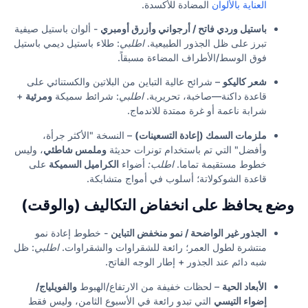
العناية بالألوان
المضادة للأكسدة.
باستيل وردي فاتح / أرجواني وأزرق أومبري
- ألوان باستيل صيفية
تبرز على ظل الجذور الطبيعية.
اطلبي
: طلاء باستيل ديمي باستيل
فوق الوسط/الأطراف المضاءة مسبقاً.
شعر كاليكو
– شرائح عالية التباين من البلاتين والكستنائي على
قاعدة داكنة—صاخبة، تحريرية.
اطلبي
: شرائط سميكة
ومرئية
+
شرابة ناعمة أو غرة ممتدة للاندماج.
ملزمات السمك (إعادة التسعينات)
– النسخة "الأكثر جرأة،
وأفضل" التي تم باستخدام تونرات حديثة
وملمس شاطئي
، وليس
خطوط مستقيمة تماما.
اطلب:
أضواء
الكراميل السميكة
على
قاعدة الشوكولاتة؛ أسلوب في أمواج متشابكة.
وضع يحافظ على انخفاض التكاليف (والوقت)
الجذور غير الواضحة / نمو منخفض التباين
- خطوط إعادة نمو
منتشرة لطول العمر؛ رائعة للشقراوات والشقراوات.
اطلبي
: ظل
شبه دائم عند الجذور + إطار الوجه الفاتح.
الأبعاد الحية
– لحظات خفيفة من الارتفاع/الهبوط
والفويلياج/
إضواء التيسي
التي تبدو رائعة في الأسبوع الثامن، وليس فقط