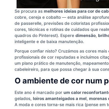
Se procura as
melhores ideias para cor de cab
cobre, cereja e cobalto — esta análise aprofun
de passerelle, previsões de coloristas profissi
cores, técnicas e rotinas de cuidados que rea
quadros do Pinterest). Espere
dimensão
,
brilh
inteligente e de baixa manutenção.
Porque confiar nisto? Cruzámos as cores mais 
profissionais de cor reputadas e incluímos cit
um plano prático de manutenção, mapeamento d
cabeleireiro, para que possa chegar à sua co
O ambiente de cor num p
Este ano é marcado por
um calor reconfortant
gelados,
loiros amanteigados a mel
,
morenas d
A moda e cores torna-se mais rica (pense em 