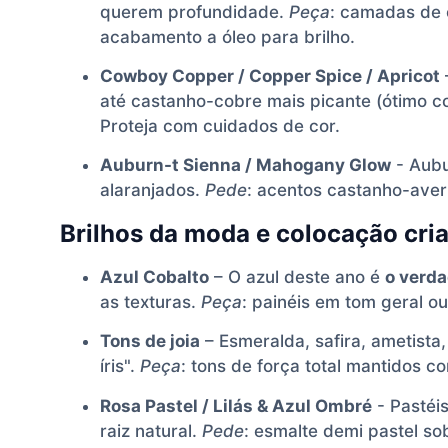
querem profundidade.
Peça
: camadas de 
acabamento a óleo para brilho.
Cowboy Copper / Copper Spice / Apricot
até castanho-cobre mais picante (ótimo 
Proteja com cuidados de cor.
Auburn-t Sienna / Mahogany Glow
- Aubu
alaranjados.
Pede
: acentos castanho-ave
Brilhos da moda e colocação cria
Azul Cobalto
– O azul deste ano é
o verda
as texturas.
Peça
: painéis em tom geral ou
Tons de joia
– Esmeralda, safira, ametista,
íris".
Peça
: tons de força total mantidos 
Rosa Pastel / Lilás & Azul Ombré
- Pastéi
raiz natural.
Pede
: esmalte demi pastel s