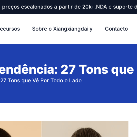
; preços escalonados a partir de 20k+.NDA e suporte d
ecursos
Sobre o Xiangxiangdaily
Contacto
endência: 27 Tons que
 27 Tons que Vê Por Todo o Lado