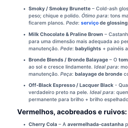
Smoky / Smokey Brunette
– Cold-ash glo
peso; chique e polido.
Ótimo para
: tons m
ficarem planos.
Pede
:
serviço
de glossing
Milk Chocolate & Praline Brown
– Castanh
para uma dimensão mais adequada ao per
manutenção.
Pede
:
babylights
+ painéis a
Bronde Blends / Bronde Balayage
– O
tom
ao sol e cresce lindamente.
Ideal para
: mo
manutenção.
Peça
:
balayage de bronde
c
Off-Black Espresso / Lacquer Black
- Quas
verdadeiro preto na pele.
Ideal para
: quem
permanente para brilho + brilho espelhado
Vermelhos, acobreados e ruivos:
Cherry Cola
– A
avermelhada-castanha
p