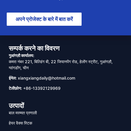
अपने प्रोजेक्ट के बारे में बात करें
सम्पर्क करने का विवरण
गुआंगज़ौ कार्यालय:
कमरा नंबर 221, बिल्डिंग बी, 22 जियानपेंग रोड, हेलोंग स्ट्रीट, गुआंगज़ौ,
ग्वांगडोंग, चीन
ईमेल:
xiangxiangdaily@hotmail.com
टेलीफ़ोन:
+86-13392129969
उत्पादों
बाल मरम्मत प्रणाली
हेयर वैक्स स्टिक