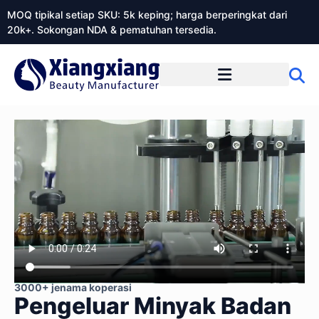
MOQ tipikal setiap SKU: 5k keping; harga berperingkat dari
20k+. Sokongan NDA & pematuhan tersedia.
Mengenai Xiangxiangdaily
3000+ jenama koperasi
Pengeluar Minyak Badan