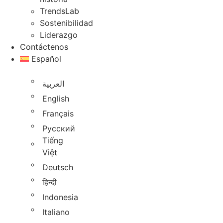
TrendsLab
Sostenibilidad
Liderazgo
Contáctenos
Español
العربية
English
Français
Русский
Tiếng
Việt
Deutsch
हिन्दी
Indonesia
Italiano