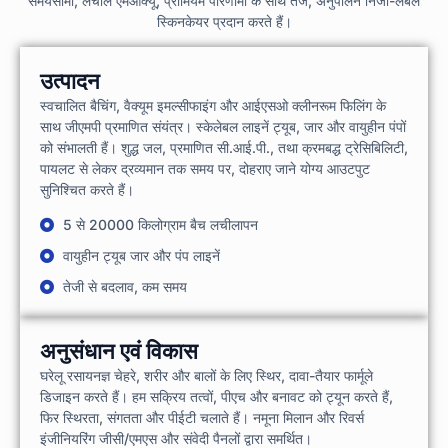
समयसीमा, लचीले एमओक्यू, प्रीमियम परिणामों के साथ तेज, अनुपालन निजी-लेबल
स्किनकेयर प्रदान करते हैं।
उत्पादन
स्वचालित बैचिंग, वैक्यूम इमल्सीफाइंग और आईएसओ क्लीनरूम फिलिंग के
साथ जीएमपी प्रमाणित संयंत्र। स्केलेबल लाइनें ट्यूब, जार और वायुहीन पंपों
को संभालती हैं। शुद्ध जल, प्रमाणित सी.आई.पी., तथा क्रमबद्ध ट्रेसिबिलिटी,
पायलट से लेकर द्रव्यमान तक समय पर, दोहराए जाने योग्य आउटपुट
सुनिश्चित करते हैं।
5 से 20000 किलोग्राम बैच लचीलापन
वायुहीन ट्यूब जार और पंप लाइनें
तेजी से बदलाव, कम समय
अनुसंधान एवं विकास
घरेलू रसायनज्ञ चेहरे, शरीर और बालों के लिए स्थिर, दावा-तैयार फार्मूले
डिजाइन करते हैं। हम सक्रिय तत्वों, पीएच और बनावट को ट्यून करते हैं,
फिर स्थिरता, संगतता और पीईटी चलाते हैं। नमूना मिलान और रिवर्स
इंजीनियरिंग जीसी/एमएस और संवेदी पैनलों द्वारा समर्थित।