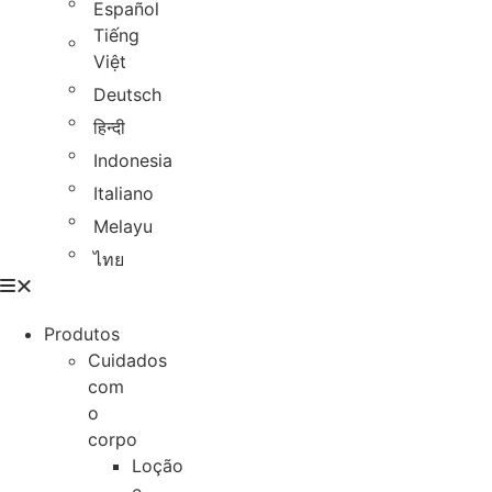
Español
Tiếng
Việt
Deutsch
हिन्दी
Indonesia
Italiano
Melayu
ไทย
Produtos
Cuidados
com
o
corpo
Loção