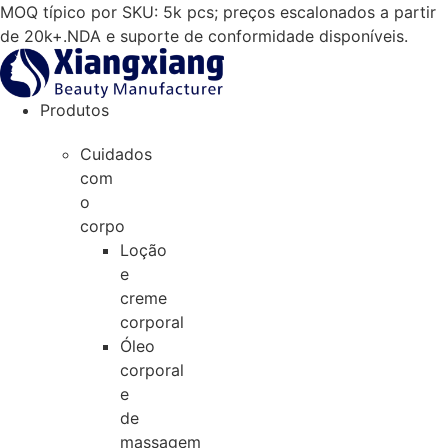
Salta
MOQ típico por SKU: 5k pcs; preços escalonados a partir
para
de 20k+.NDA e suporte de conformidade disponíveis.
o
conteúdo
Produtos
Cuidados
com
o
corpo
Loção
e
creme
corporal
Óleo
corporal
e
de
massagem