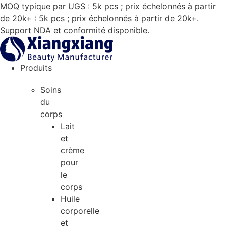
Aller
MOQ typique par UGS : 5k pcs ; prix échelonnés à partir
au
de 20k+ : 5k pcs ; prix échelonnés à partir de 20k+.
contenu
Support NDA et conformité disponible.
Produits
Soins
du
corps
Lait
et
crème
pour
le
corps
Huile
corporelle
et