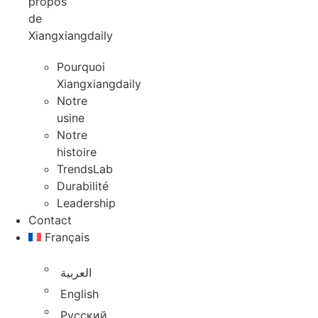
propos
de
Xiangxiangdaily
Pourquoi
Xiangxiangdaily
Notre
usine
Notre
histoire
TrendsLab
Durabilité
Leadership
Contact
Français
العربية
English
Русский