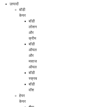
उत्पादों
बॉडी
केयर
बॉडी
लोशन
और
क्रीम
बॉडी
ऑयल
और
मसाज
ऑयल
बॉडी
स्क्रब
बॉडी
वॉश
हेयर
केयर