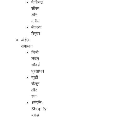
फेशियल
सीरम
और
क्रीम
मेकअप
रिमूवर
ओईएम
समाधान
निजी
लेबल
सौंदर्य
प्रसाधन
ब्यूटी
सैलून
और
स्पा
अमेज़ॅन,
Shopify
ब्रांड