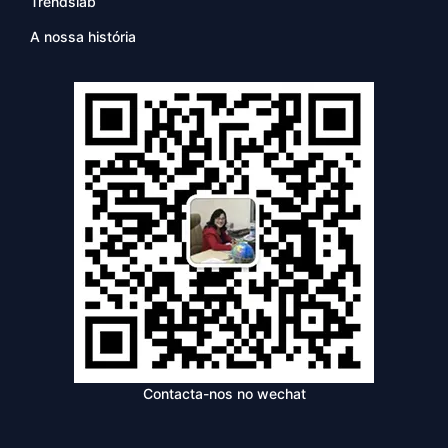
Trendslab
A nossa história
Contacta-nos no wechat