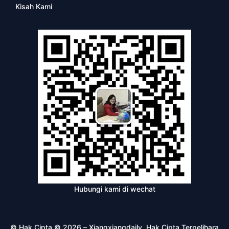
Kisah Kami
Hubungi kami di wechat
© Hak Cipta © 2026 – Xiangxiangdaily. Hak Cipta Terpelihara