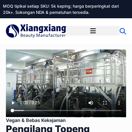
MOQ tipikal setiap SKU: 5k keping; harga berperingkat dari
20k+. Sokongan NDA & pematuhan tersedia.
Mengenai Xiangxiangdaily
Vegan & Bebas Kekejaman
Pengilang Topeng