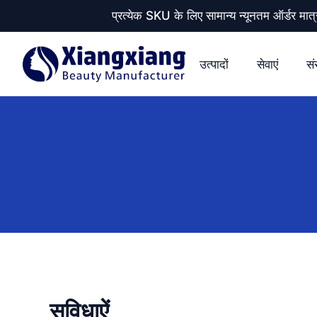
प्रत्येक SKU के लिए सामान्य न्यूनतम ऑर्डर
उत्पादों
सेवाएं
सं
सुविधाऐं