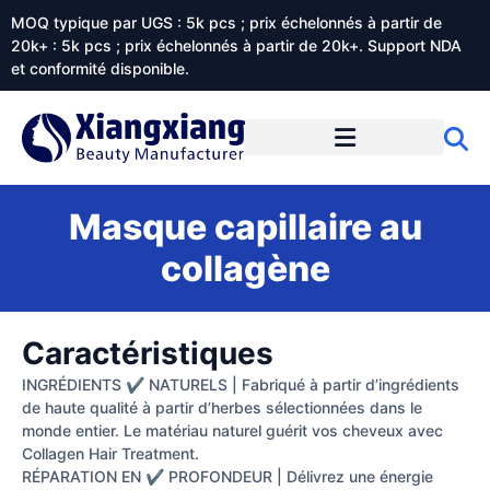
MOQ typique par UGS : 5k pcs ; prix échelonnés à partir de
20k+ : 5k pcs ; prix échelonnés à partir de 20k+. Support NDA
et conformité disponible.
Prestations de service
À propos de Xiangxiangdaily
Masque capillaire au
collagène
Caractéristiques
INGRÉDIENTS ✔ NATURELS | Fabriqué à partir d’ingrédients
de haute qualité à partir d’herbes sélectionnées dans le
monde entier. Le matériau naturel guérit vos cheveux avec
Collagen Hair Treatment.
RÉPARATION EN ✔ PROFONDEUR | Délivrez une énergie