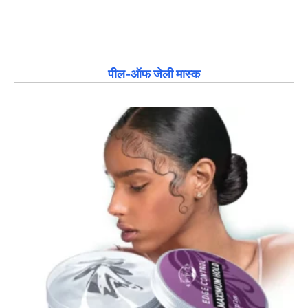
पील-ऑफ जेली मास्क