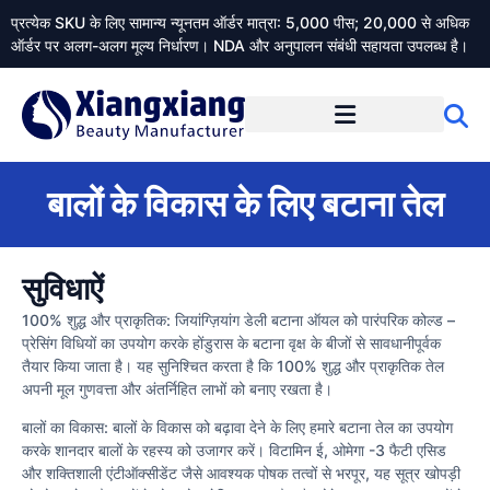
प्रत्येक SKU के लिए सामान्य न्यूनतम ऑर्डर मात्रा: 5,000 पीस; 20,000 से अधिक
ऑर्डर पर अलग-अलग मूल्य निर्धारण। NDA और अनुपालन संबंधी सहायता उपलब्ध है।
Xiangxiangdaily के बारे में
बालों के विकास के लिए बटाना तेल
सुविधाऐं
100% शुद्ध और प्राकृतिक: जियांग्ज़ियांग डेली बटाना ऑयल को पारंपरिक कोल्ड –
प्रेसिंग विधियों का उपयोग करके होंडुरास के बटाना वृक्ष के बीजों से सावधानीपूर्वक
तैयार किया जाता है। यह सुनिश्चित करता है कि 100% शुद्ध और प्राकृतिक तेल
अपनी मूल गुणवत्ता और अंतर्निहित लाभों को बनाए रखता है।
बालों का विकास: बालों के विकास को बढ़ावा देने के लिए हमारे बटाना तेल का उपयोग
करके शानदार बालों के रहस्य को उजागर करें। विटामिन ई, ओमेगा -3 फैटी एसिड
और शक्तिशाली एंटीऑक्सीडेंट जैसे आवश्यक पोषक तत्वों से भरपूर, यह सूत्र खोपड़ी