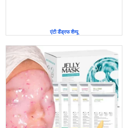
एंटी डैंड्रफ शैम्पू