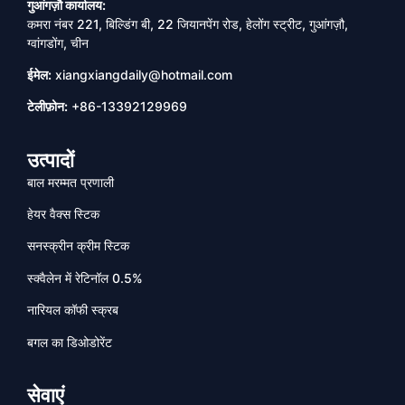
गुआंगज़ौ कार्यालय:
कमरा नंबर 221, बिल्डिंग बी, 22 जियानपेंग रोड, हेलोंग स्ट्रीट, गुआंगज़ौ,
ग्वांगडोंग, चीन
ईमेल:
xiangxiangdaily@hotmail.com
टेलीफ़ोन:
+86-13392129969
उत्पादों
बाल मरम्मत प्रणाली
हेयर वैक्स स्टिक
सनस्क्रीन क्रीम स्टिक
स्क्वैलेन में रेटिनॉल 0.5%
नारियल कॉफी स्क्रब
बगल का डिओडोरेंट
सेवाएं