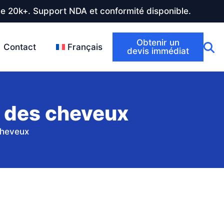
de 20k+. Support NDA et conformité disponible.
Obtenir un
Contact
Français
devis immédiat
e des cheveux
cheveux