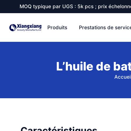
MOQ typique par UGS : 5k pcs ; prix échelonné
Produits
Prestations de servic
L’huile de b
Accuei
Caractéristiques