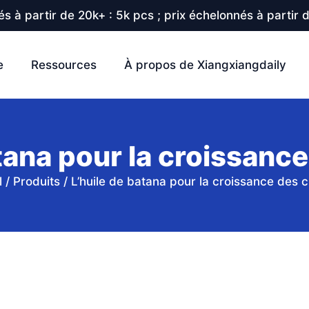
s à partir de 20k+ : 5k pcs ; prix échelonnés à partir 
e
Ressources
À propos de Xiangxiangdaily
atana pour la croissanc
l
/
Produits
/
L’huile de batana pour la croissance des 