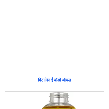
विटामिन ई बॉडी ऑयल