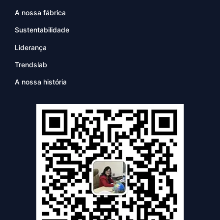
A nossa fábrica
Sustentabilidade
Liderança
Trendslab
A nossa história