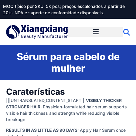
MOQ típico por SKU: 5k pcs; preços escalonados a partir de
20k+.NDA e suporte de conformidade disponíveis.
Sobre o Xiangxiangdaily
Sérum para cabelo de
mulher
Caraterísticas
|||UNTRANSLATED_CONTENT_START|||
VISIBLY THICKER
STRONGER HAIR:
Physician-formulated hair serum supports
visible hair thickness and strength while reducing visible
breakage
RESULTS IN AS LITTLE AS 90 DAYS:
Apply Hair Serum once