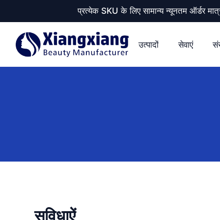
प्रत्येक SKU के लिए सामान्य न्यूनतम ऑर्डर
उत्पादों
सेवाएं
सं
सुविधाऐं