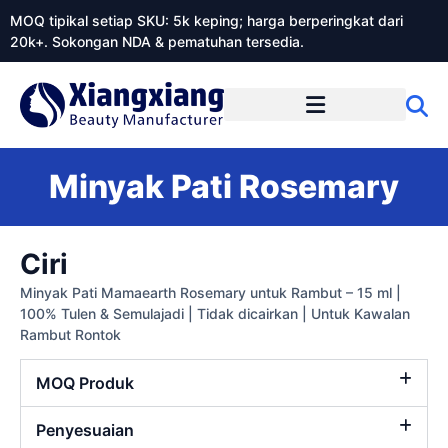
MOQ tipikal setiap SKU: 5k keping; harga berperingkat dari
20k+. Sokongan NDA & pematuhan tersedia.
Mengenai Xiangxiangdaily
Minyak Pati Rosemary
Ciri
Minyak Pati Mamaearth Rosemary untuk Rambut – 15 ml |
100% Tulen & Semulajadi | Tidak dicairkan | Untuk Kawalan
Rambut Rontok
MOQ Produk
Penyesuaian